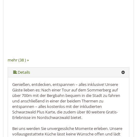
mehr (38 ) »
mehr (38 ) »
mehr (38 ) »
mehr (38 ) »
mehr (38 ) »
mehr (38 ) »
mehr (38 ) »
mehr (38 ) »
mehr (38 ) »
mehr (38 ) »
mehr (38 ) »
mehr (38 ) »
mehr (38 ) »
mehr (38 ) »
mehr (38 ) »
mehr (38 ) »
mehr (38 ) »
mehr (38 ) »
mehr (38 ) »
mehr (38 ) »
mehr (38 ) »
mehr (38 ) »
mehr (38 ) »
mehr (38 ) »
mehr (38 ) »
mehr (38 ) »
mehr (38 ) »
mehr (38 ) »
mehr (38 ) »
mehr (38 ) »
mehr (38 ) »
mehr (38 ) »
mehr (38 ) »
mehr (38 ) »
mehr (38 ) »
Details
Genießen, entdecken, entspannen – alles inklusive! Unsere
Gäste lieben es: Nach einer Tour auf dem Sommerberg auf
über 700m mit der Bergbahn bequem in die Stadt zu fahren
und anschließend in einer der beidem Thermen zu
entspannen – alles kostenlos mit der inkludierten
Schwarzwald Plus Karte, die zudem über 80 weitere Gratis-
Erlebnisse im Nordschwarzwald bietet.
Bei uns werden Sie unvergessliche Momente erleben. Unsere
vollausgestattete Küche lässt keine Wünsche offen und lädt