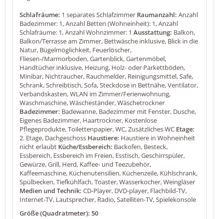
Schlafräume:
1 separates Schlafzimmer
Raumanzahl:
Anzahl
Badezimmer: 1, Anzahl Betten (Wohneinheit): 1, Anzahl
Schlafräume: 1, Anzahl Wohnzimmer: 1
Ausstattung:
Balkon,
Balkon/Terrasse am Zimmer, Bettwäsche inklusive, Blick in die
Natur, Bügelmöglichkeit, Feuerlöscher,
Fliesen-/Marmorboden, Gartenblick, Gartenmöbel,
Handtücher inklusive, Heizung, Holz- oder Parkettböden,
Minibar, Nichtraucher, Rauchmelder, Reinigungsmittel, Safe,
Schrank, Schreibtisch, Sofa, Steckdose in Bettnähe, Ventilator,
Verbandskasten, WLAN im Zimmer/Ferienwohnung,
Waschmaschine, Wäscheständer, Wäschetrockner
Badezimmer:
Badewanne, Badezimmer mit Fenster, Dusche,
Eigenes Badezimmer, Haartrockner, Kostenlose
Pflegeprodukte, Toilettenpapier, WC, Zusätzliches WC
Etage:
2. Etage, Dachgeschoss
Haustiere:
Haustiere in Wohneinheit
nicht erlaubt
Küche/Essbereich:
Backofen, Besteck,
Essbereich, Essbereich im Freien, Esstisch, Geschirrspüler,
Gewürze, Grill, Herd, Kaffee- und Teezubehör,
Kaffeemaschine, Küchenutensilien, Küchenzeile, Kühlschrank,
Spülbecken, Tiefkühlfach, Toaster, Wasserkocher, Weingläser
Medien und Technik:
CD-Player, DVD-player, Flachbild-TV,
Internet-TV, Lautsprecher, Radio, Satelliten-TV, Spielekonsole
Größe (Quadratmeter): 50