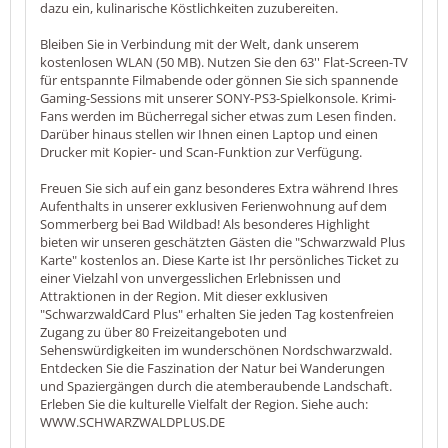
dazu ein, kulinarische Köstlichkeiten zuzubereiten.
Bleiben Sie in Verbindung mit der Welt, dank unserem
kostenlosen WLAN (50 MB). Nutzen Sie den 63'' Flat-Screen-TV
für entspannte Filmabende oder gönnen Sie sich spannende
Gaming-Sessions mit unserer SONY-PS3-Spielkonsole. Krimi-
Fans werden im Bücherregal sicher etwas zum Lesen finden.
Darüber hinaus stellen wir Ihnen einen Laptop und einen
Drucker mit Kopier- und Scan-Funktion zur Verfügung.
Freuen Sie sich auf ein ganz besonderes Extra während Ihres
Aufenthalts in unserer exklusiven Ferienwohnung auf dem
Sommerberg bei Bad Wildbad! Als besonderes Highlight
bieten wir unseren geschätzten Gästen die "Schwarzwald Plus
Karte" kostenlos an. Diese Karte ist Ihr persönliches Ticket zu
einer Vielzahl von unvergesslichen Erlebnissen und
Attraktionen in der Region. Mit dieser exklusiven
"SchwarzwaldCard Plus" erhalten Sie jeden Tag kostenfreien
Zugang zu über 80 Freizeitangeboten und
Sehenswürdigkeiten im wunderschönen Nordschwarzwald.
Entdecken Sie die Faszination der Natur bei Wanderungen
und Spaziergängen durch die atemberaubende Landschaft.
Erleben Sie die kulturelle Vielfalt der Region. Siehe auch:
WWW.SCHWARZWALDPLUS.DE