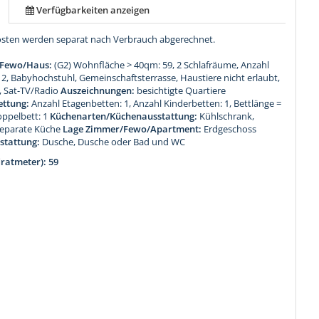
Verfügbarkeiten anzeigen
osten werden separat nach Verbrauch abgerechnet.
 Fewo/Haus:
(G2) Wohnfläche > 40qm: 59, 2 Schlafräume, Anzahl
, Babyhochstuhl, Gemeinschaftsterrasse, Haustiere nicht erlaubt,
, Sat-TV/Radio
Auszeichnungen:
besichtigte Quartiere
ettung:
Anzahl Etagenbetten: 1, Anzahl Kinderbetten: 1, Bettlänge =
oppelbett: 1
Küchenarten/Küchenausstattung:
Kühlschrank,
Separate Küche
Lage Zimmer/Fewo/Apartment:
Erdgeschoss
stattung:
Dusche, Dusche oder Bad und WC
ratmeter): 59