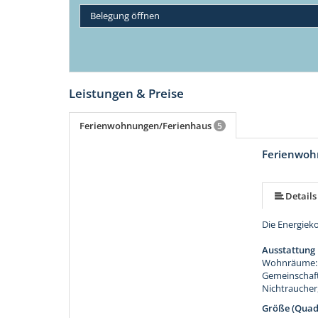
Belegung öffnen
Leistungen & Preise
Ferienwohnungen/Ferienhaus
5
Ferienwoh
mehr (7 ) »
mehr (7 ) »
mehr (7 ) »
Details
Die Energiek
Ausstattung
Wohnräume: 2
Gemeinschaft
Nichtraucher
Größe (Quad