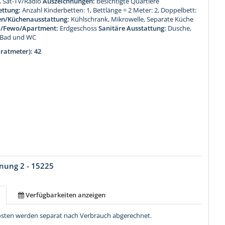
, Sat-TV/Radio
Auszeichnungen:
besichtigte Quartiere
ettung:
Anzahl Kinderbetten: 1, Bettlänge = 2 Meter: 2, Doppelbett:
n/Küchenausstattung:
Kühlschrank, Mikrowelle, Separate Küche
r/Fewo/Apartment:
Erdgeschoss
Sanitäre Ausstattung:
Dusche,
 Bad und WC
ratmeter): 42
nung 2 - 15225
Verfügbarkeiten anzeigen
osten werden separat nach Verbrauch abgerechnet.