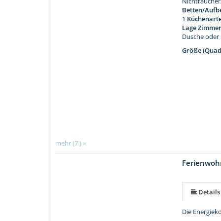
Nichtraucher
Betten/Aufb
1
Küchenarte
Lage Zimme
Dusche oder
Größe (Quad
mehr (7 ) »
Ferienwoh
mehr (9 ) »
mehr (9 ) »
mehr (9 ) »
mehr (9 ) »
mehr (9 ) »
Details
Die Energiek