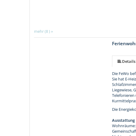
mehr (8 ) »
Ferienwoh
mehr (7 ) »
mehr (7 ) »
mehr (7 ) »
Details
Die FeWo befi
Sie hat E-He
Schlafzimmer,
Liegewiese, G
Telefonieren
Kurmittelpra
Die Energiek
Ausstattung
Wohnräume: 2
Gemeinschaft