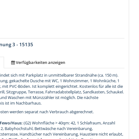
nung 3 - 15135
Verfügbarkeiten anzeigen
ndet sich mit Parkplatz in unmittelbarer Strandnähe (ca. 150 m).
izung, gekachelte Dusche mit WC, 1 Wohnzimmer, 1 Wohnküche, 1
 mit PVC-Böden. Ist komplett eingerichtet. Kostenlos für alle ist die
rill, Sitzgruppe, Terrasse, Fahrradabstellplatz, Sandkasten, Schaukel.
 und Waschen mit Münzzähler ist möglich. Die nächste
xis ist im Nachbarhaus.
osten werden separat nach Verbrauch abgerechnet.
 Fewo/Haus:
(G2) Wohnfläche > 40qm: 42, 1 Schlafraum, Anzahl
, Babyhochstuhl, Bettwäsche nach Vereinbarung,
sterrasse, Handtücher nach Vereinbarung, Haustiere nicht erlaubt,