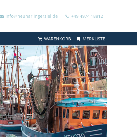
info@neuharlingersiel.de
+49 4974 18812
WARENKORB
MERKLISTE