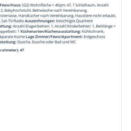
 Fewo/Haus:
(G2) Wohnfläche > 40qm: 47, 1 Schlafraum, Anzahl
, Babyhochstuhl, Bettwäsche nach Vereinbarung,
sterrasse, Handtücher nach Vereinbarung, Haustiere nicht erlaubt,
, Sat-TV/Radio
Auszeichnungen:
besichtigte Quartiere
ettung:
Anzahl Etagenbetten: 1, Anzahl Kinderbetten: 1, Bettlänge =
oppelbett: 1
Küchenarten/Küchenausstattung:
Kühlschrank,
Separate Küche
Lage Zimmer/Fewo/Apartment:
Erdgeschoss
stattung:
Dusche, Dusche oder Bad und WC
ratmeter): 47