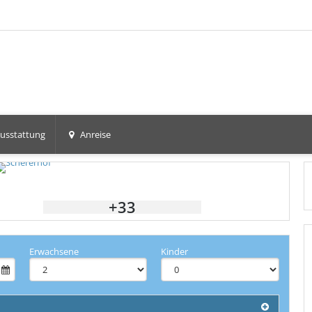
usstattung
Anreise
+33
Erwachsene
Kinder