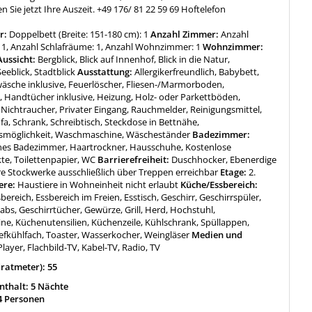
n Sie jetzt Ihre Auszeit. +49 176/ 81 22 59 69 Hoftelefon
r:
Doppelbett (Breite: 151-180 cm): 1
Anzahl Zimmer:
Anzahl
1, Anzahl Schlafräume: 1, Anzahl Wohnzimmer: 1
Wohnzimmer:
ussicht:
Bergblick, Blick auf Innenhof, Blick in die Natur,
Seeblick, Stadtblick
Ausstattung:
Allergikerfreundlich, Babybett,
wäsche inklusive, Feuerlöscher, Fliesen-/Marmorboden,
 Handtücher inklusive, Heizung, Holz- oder Parkettböden,
Nichtraucher, Privater Eingang, Rauchmelder, Reinigungsmittel,
ofa, Schrank, Schreibtisch, Steckdose in Bettnähe,
smöglichkeit, Waschmaschine, Wäscheständer
Badezimmer:
nes Badezimmer, Haartrockner, Hausschuhe, Kostenlose
te, Toilettenpapier, WC
Barrierefreiheit:
Duschhocker, Ebenerdige
e Stockwerke ausschließlich über Treppen erreichbar
Etage:
2.
ere:
Haustiere in Wohneinheit nicht erlaubt
Küche/Essbereich:
bereich, Essbereich im Freien, Esstisch, Geschirr, Geschirrspüler,
abs, Geschirrtücher, Gewürze, Grill, Herd, Hochstuhl,
ne, Küchenutensilien, Küchenzeile, Kühlschrank, Spüllappen,
iefkühlfach, Toaster, Wasserkocher, Weingläser
Medien und
layer, Flachbild-TV, Kabel-TV, Radio, TV
ratmeter): 55
thalt: 5 Nächte
4 Personen