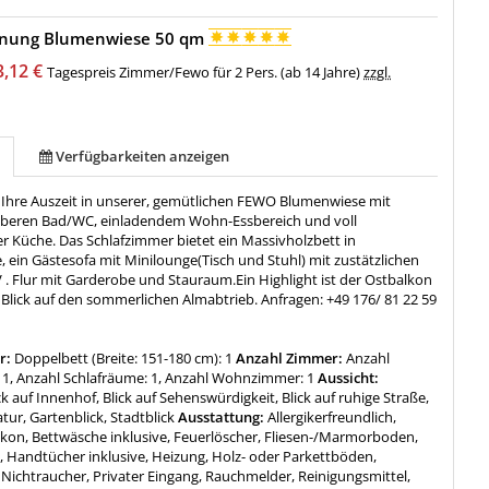
nung Blumenwiese 50 qm
3,12 €
Tagespreis Zimmer/Fewo für 2 Pers. (ab 14 Jahre)
zzgl.
Verfügbarkeiten anzeigen
 Ihre Auszeit in unserer, gemütlichen FEWO Blumenwiese mit
beren Bad/WC, einladendem Wohn-Essbereich und voll
r Küche. Das Schlafzimmer bietet ein Massivholzbett in
 ein Gästesofa mit Minilounge(Tisch und Stuhl) mit zustätzlichen
. Flur mit Garderobe und Stauraum.Ein Highlight ist der Ostbalkon
Blick auf den sommerlichen Almabtrieb. Anfragen: +49 176/ 81 22 59
r:
Doppelbett (Breite: 151-180 cm): 1
Anzahl Zimmer:
Anzahl
1, Anzahl Schlafräume: 1, Anzahl Wohnzimmer: 1
Aussicht:
ick auf Innenhof, Blick auf Sehenswürdigkeit, Blick auf ruhige Straße,
atur, Gartenblick, Stadtblick
Ausstattung:
Allergikerfreundlich,
lkon, Bettwäsche inklusive, Feuerlöscher, Fliesen-/Marmorboden,
 Handtücher inklusive, Heizung, Holz- oder Parkettböden,
Nichtraucher, Privater Eingang, Rauchmelder, Reinigungsmittel,