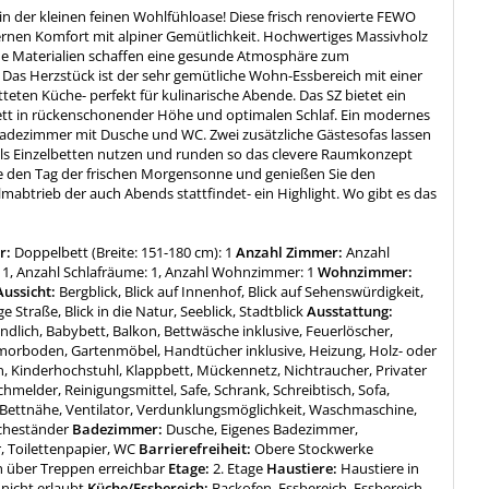
n der kleinen feinen Wohlfühloase! Diese frisch renovierte FEWO
rnen Komfort mit alpiner Gemütlichkeit. Hochwertiges Massivholz
he Materialien schaffen eine gesunde Atmosphäre zum
Das Herzstück ist der sehr gemütliche Wohn-Essbereich mit einer
tteten Küche- perfekt für kulinarische Abende. Das SZ bietet ein
tt in rückenschonender Höhe und optimalen Schlaf. Ein modernes
dezimmer mit Dusche und WC. Zwei zusätzliche Gästesofas lassen
l als Einzelbetten nutzen und runden so das clevere Raumkonzept
ie den Tag der frischen Morgensonne und genießen Sie den
lmabtrieb der auch Abends stattfindet- ein Highlight. Wo gibt es das
r:
Doppelbett (Breite: 151-180 cm): 1
Anzahl Zimmer:
Anzahl
1, Anzahl Schlafräume: 1, Anzahl Wohnzimmer: 1
Wohnzimmer:
ussicht:
Bergblick, Blick auf Innenhof, Blick auf Sehenswürdigkeit,
ge Straße, Blick in die Natur, Seeblick, Stadtblick
Ausstattung:
undlich, Babybett, Balkon, Bettwäsche inklusive, Feuerlöscher,
morboden, Gartenmöbel, Handtücher inklusive, Heizung, Holz- oder
, Kinderhochstuhl, Klappbett, Mückennetz, Nichtraucher, Privater
hmelder, Reinigungsmittel, Safe, Schrank, Schreibtisch, Sofa,
 Bettnähe, Ventilator, Verdunklungsmöglichkeit, Waschmaschine,
cheständer
Badezimmer:
Dusche, Eigenes Badezimmer,
, Toilettenpapier, WC
Barrierefreiheit:
Obere Stockwerke
h über Treppen erreichbar
Etage:
2. Etage
Haustiere:
Haustiere in
nicht erlaubt
Küche/Essbereich:
Backofen, Essbereich, Essbereich