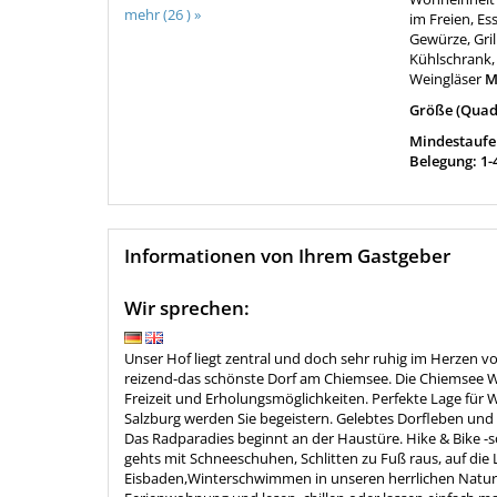
mehr (26 ) »
im Freien, Es
Gewürze, Gril
Kühlschrank, 
Weingläser
M
Größe (Quad
Mindestaufen
Belegung: 1-
Informationen von Ihrem Gastgeber
Wir sprechen:
Unser Hof liegt zentral und doch sehr ruhig im Herzen
reizend-das schönste Dorf am Chiemsee. Die Chiemsee W
Freizeit und Erholungsmöglichkeiten. Perfekte Lage für 
Salzburg werden Sie begeistern. Gelebtes Dorfleben und 
Das Radparadies beginnt an der Haustüre. Hike & Bike -so
gehts mit Schneeschuhen, Schlitten zu Fuß raus, auf die 
Eisbaden,Winterschwimmen in unseren herrlichen Naturse