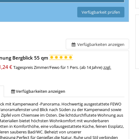
Verfügbarkeit prüfen
Verfügbarkeiten anzeigen
nung Bergblick 55 qm
1,24 €
Tagespreis Zimmer/Fewo für 1 Pers. (ab 14 Jahre)
zzgl.
Verfügbarkeiten anzeigen
ick mit Kampenwand -Panorama. Hochwertig ausgestattete FEWO
Panoramafenster und Blick nach Süden zu der Kampenwand sowie
n Zipfel vom Chiemsee im Osten. Die lichtdurchflutete Wohnung aus
Materialien bietet höchsten Wohnkomfort mit wunderbaren
ten in Komforthöhe, eine vollausgestattete Küche, feinen Essplatz,
eren sauberes Bad/WC. Beheizt von unserer
heizung.Perfect für Genießer,die Natur, Ruhe und Stil verbinden