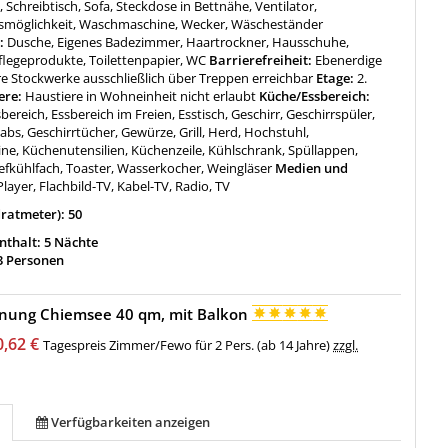
, Schreibtisch, Sofa, Steckdose in Bettnähe, Ventilator,
smöglichkeit, Waschmaschine, Wecker, Wäscheständer
:
Dusche, Eigenes Badezimmer, Haartrockner, Hausschuhe,
flegeprodukte, Toilettenpapier, WC
Barrierefreiheit:
Ebenerdige
e Stockwerke ausschließlich über Treppen erreichbar
Etage:
2.
ere:
Haustiere in Wohneinheit nicht erlaubt
Küche/Essbereich:
bereich, Essbereich im Freien, Esstisch, Geschirr, Geschirrspüler,
abs, Geschirrtücher, Gewürze, Grill, Herd, Hochstuhl,
ne, Küchenutensilien, Küchenzeile, Kühlschrank, Spüllappen,
iefkühlfach, Toaster, Wasserkocher, Weingläser
Medien und
layer, Flachbild-TV, Kabel-TV, Radio, TV
ratmeter): 50
thalt: 5 Nächte
3 Personen
nung Chiemsee 40 qm, mit Balkon
0,62 €
Tagespreis Zimmer/Fewo für 2 Pers. (ab 14 Jahre)
zzgl.
Verfügbarkeiten anzeigen