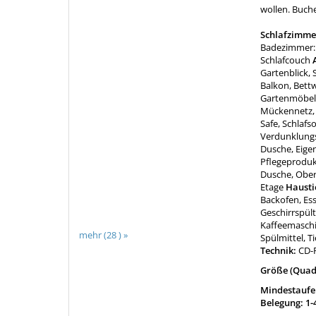
wollen. Buche
Schlafzimme
Badezimmer: 
Schlafcouch
A
Gartenblick, 
Balkon, Bett
Gartenmöbel,
Mückennetz, 
Safe, Schlafs
Verdunklung
Dusche, Eige
Pflegeproduk
Dusche, Ober
Etage
Hausti
Backofen, Ess
Geschirrspült
Kaffeemaschi
mehr (28 ) »
Spülmittel, T
Technik:
CD-P
Größe (Quad
Mindestaufen
Belegung: 1-