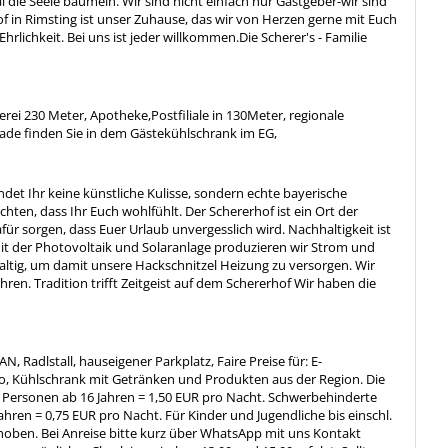
 die Seele baumeln. Wir sind nicht einfach nur Gastgeber-wir sind
 in Rimsting ist unser Zuhause, das wir von Herzen gerne mit Euch
ichkeit. Bei uns ist jeder willkommen. ​ Die Scherer's - Familie
i 230 Meter, Apotheke,Postfiliale in 130Meter, regionale
ade finden Sie in dem Gästekühlschrank im EG,
ndet Ihr keine künstliche Kulisse, sondern echte bayerische
hten, dass Ihr Euch wohlfühlt. Der Schererhof ist ein Ort der
afür sorgen, dass Euer Urlaub unvergesslich wird. Nachhaltigkeit ist
t der Photovoltaik und Solaranlage produzieren wir Strom und
ltig, um damit unsere Hackschnitzel Heizung zu versorgen. Wir
ren. Tradition trifft Zeitgeist auf dem Schererhof Wir haben die
 Radlstall, hauseigener Parkplatz, Faire Preise für: E-
, Kühlschrank mit Getränken und Produkten aus der Region. Die
: Personen ab 16 Jahren = 1,50 EUR pro Nacht. Schwerbehinderte
hren = 0,75 EUR pro Nacht. Für Kinder und Jugendliche bis einschl.
rhoben. Bei Anreise bitte kurz über WhatsApp mit uns Kontakt