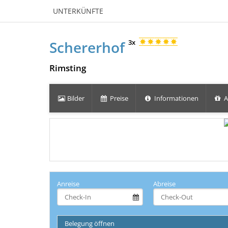
UNTERKÜNFTE
Schererhof
3x
Rimsting
Bilder
Preise
Informationen
A
Anreise
Abreise
Belegung öffnen