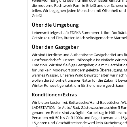
Ferienwohnung und lesen, chillen oder lassen einfach mal
die moderne Pachtwork Familie Grießl und der Schererhof
teilen. Wir begegnen jeden Menschen mit Offenheit und Ehrl
Grießl​ ​
Über die Umgebung
Lebensmittelgeschäft: EDEKA Summerer 1,1km Dorfbäckere
Getränke und Eier, Butter, Milch selbstgemachte Marmel
Über den Gastgeber
Wir sind Herzliche und Authentische Gastgeber ​Bei uns fi
Gastfreundschaft. Unsere Philosophie ist einfach: Wir möc
Tradition. Wir sind fleißige Gastgeber, die mit Herzblut d
für uns kein Modewort sondern gelebte Überzeugung. Mi
warmes Wasser. Unseren Wald bewirtschaften wir nachha
wollen die Schönheit unserer Natur für die Zukunft bewah
Winter Ruhezeit genutzt, um für Sie- unsere gesch&aum
Konditionen/Extras
Wir bieten kostenfrei: Bettwäsche/Hand-Badetücher, WLAN,
LADESTATION für Auto/ Rad, Gästewaschmaschine 5 Euro
genannten Preise sind zuzüglich Kurbeitrag in Höhe von
Personen mit 50 bis GdB 100% und Begleitperson ab 16 Ja
15 Jahren und Geschäftsreisende wird kein Kurbeitrag e