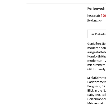
Ferienwoh
mehr (25 ) »
mehr (25 ) »
mehr (25 ) »
mehr (25 ) »
mehr (25 ) »
mehr (25 ) »
mehr (25 ) »
mehr (25 ) »
mehr (25 ) »
mehr (25 ) »
mehr (25 ) »
mehr (25 ) »
mehr (25 ) »
mehr (25 ) »
mehr (25 ) »
mehr (25 ) »
mehr (25 ) »
mehr (25 ) »
mehr (25 ) »
mehr (25 ) »
mehr (25 ) »
16
heute ab
Kurbeitrag
Details
Genießen Sie
moderen sau
ausgestattete
Komforthöhe,
modernen TV 
mit direktem 
69 Hofhandy
Schlafzimme
Badezimmer: 
Bergblick, Bl
Blick in die N
Babybett, Ba
Gartenmöbel,
Mückennetz, 