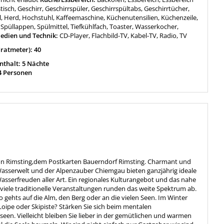
stisch, Geschirr, Geschirrspüler, Geschirrspültabs, Geschirrtücher,
l, Herd, Hochstuhl, Kaffeemaschine, Küchenutensilien, Küchenzeile,
Spüllappen, Spülmittel, Tiefkühlfach, Toaster, Wasserkocher,
edien und Technik:
CD-Player, Flachbild-TV, Kabel-TV, Radio, TV
ratmeter): 40
thalt: 5 Nächte
4 Personen
 von Rimsting,dem Postkarten Bauerndorf Rimsting. Charmant und
asserwelt und der Alpenzauber Chiemgau bieten ganzjährig ideale
Wasserfreuden aller Art. Ein regionales Kulturangebot und das nahe
viele traditionelle Veranstaltungen runden das weite Spektrum ab.
 gehts auf die Alm, den Berg oder an die vielen Seen. Im Winter
Loipe oder Skipiste? Stärken Sie sich beim mentalen
en. Vielleicht bleiben Sie lieber in der gemütlichen und warmen