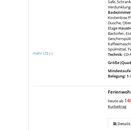
Safe, Schrank
Verdunklung
Badezimmer
Kostenlose P
Dusche, Ober
Etage
Hausti
Backofen, Ess
Geschirrspült
Kaffeemaschi
Spülmittel, T
mehr (25 ) »
Technik:
CD-P
Größe (Quad
Mindestaufen
Belegung: 1-
Ferienwoh
mehr (26 ) »
mehr (26 ) »
mehr (26 ) »
mehr (26 ) »
mehr (26 ) »
mehr (26 ) »
mehr (26 ) »
mehr (26 ) »
mehr (26 ) »
mehr (26 ) »
mehr (26 ) »
mehr (26 ) »
mehr (26 ) »
mehr (26 ) »
mehr (26 ) »
mehr (26 ) »
mehr (26 ) »
mehr (26 ) »
mehr (26 ) »
mehr (26 ) »
mehr (26 ) »
mehr (26 ) »
14
heute ab
Kurbeitrag
Details