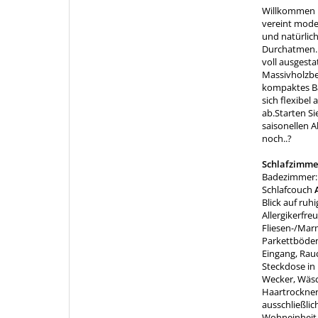
Willkommen i
vereint mode
und natürlic
Durchatmen. 
voll ausgesta
Massivholzbe
kompaktes Ba
sich flexibe
ab.Starten S
saisonellen A
noch..?
Schlafzimme
Badezimmer: 
Schlafcouch
A
Blick auf ruhi
Allergikerfre
Fliesen-/Mar
Parkettböden
Eingang, Rauc
Steckdose in
Wecker, Wäs
Haartrockner
ausschließlic
Wohneinheit 