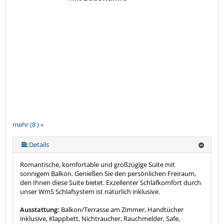
mehr (8 ) »
mehr (8 ) »
mehr (8 ) »
mehr (8 ) »
mehr (8 ) »
Details
Romantische, komfortable und großzügige Suite mit
sonnigem Balkon. Genießen Sie den persönlichen Freiraum,
den Ihnen diese Suite bietet. Exzellenter Schlafkomfort durch
unser WmS Schlafsystem ist natürlich inklusive.
Ausstattung:
Balkon/Terrasse am Zimmer, Handtücher
inklusive, Klappbett, Nichtraucher, Rauchmelder, Safe,