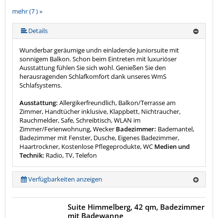
mehr (7 ) »
mehr (7 ) »
mehr (7 ) »
mehr (7 ) »
Details
Wunderbar geräumige undn einladende Juniorsuite mit
sonnigem Balkon. Schon beim Eintreten mit luxuriöser
Ausstattung fühlen Sie sich wohl. Genießen Sie den
herausragenden Schlafkomfort dank unseres WmS
Schlafsystems.
Ausstattung:
Allergikerfreundlich, Balkon/Terrasse am
Zimmer, Handtücher inklusive, Klappbett, Nichtraucher,
Rauchmelder, Safe, Schreibtisch, WLAN im
Zimmer/Ferienwohnung, Wecker
Badezimmer:
Bademantel,
Badezimmer mit Fenster, Dusche, Eigenes Badezimmer,
Haartrockner, Kostenlose Pflegeprodukte, WC
Medien und
Technik:
Radio, TV, Telefon
Verfügbarkeiten anzeigen
Suite Himmelberg, 42 qm, Badezimmer
mit Badewanne