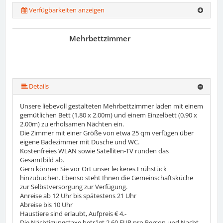
Verfügbarkeiten anzeigen
Mehrbettzimmer
Details
Unsere liebevoll gestalteten Mehrbettzimmer laden mit einem
gemütlichen Bett (1.80 x 2.00m) und einem Einzelbett (0.90 x
2.00m) zu erholsamen Nächten ein.
Die Zimmer mit einer Größe von etwa 25 qm verfügen über
eigene Badezimmer mit Dusche und WC.
Kostenfreies WLAN sowie Satelliten-TV runden das
Gesamtbild ab.
Gern können Sie vor Ort unser leckeres Frühstück
hinzubuchen. Ebenso steht Ihnen die Gemeinschaftsküche
zur Selbstversorgung zur Verfügung.
Anreise ab 12 Uhr bis spätestens 21 Uhr
Abreise bis 10 Uhr
Haustiere sind erlaubt, Aufpreis € 4.-
Die Nächtigungstaxe beträgt 2,60 EUR pro Person und Nacht.