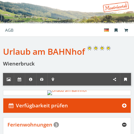
AGB
Urlaub am BAHNhof
Wienerbruck
Verfügbarkeit prüfen
Ferienwohnungen
3