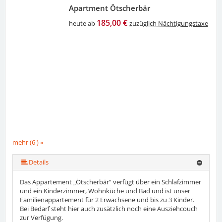
Apartment Ötscherbär
185,00 €
heute ab
zuzüglich Nächtigungstaxe
mehr (6 ) »
mehr (6 ) »
mehr (6 ) »
Details
Das Appartement „Ötscherbär“ verfügt über ein Schlafzimmer
und ein Kinderzimmer, Wohnküche und Bad und ist unser
Familienappartement für 2 Erwachsene und bis zu 3 Kinder.
Bei Bedarf steht hier auch zusätzlich noch eine Ausziehcouch
zur Verfügung.