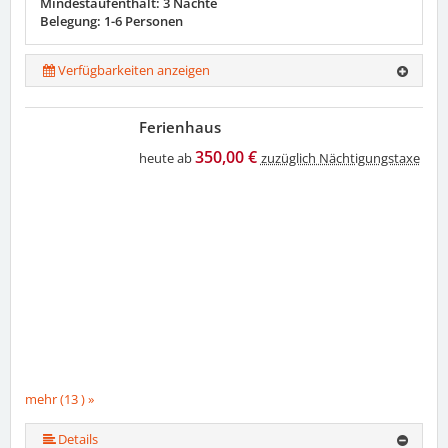
Mindestaufenthalt: 3 Nächte
Belegung: 1-6 Personen
Verfügbarkeiten anzeigen
Ferienhaus
350,00 €
heute ab
zuzüglich Nächtigungstaxe
mehr (13 ) »
mehr (13 ) »
mehr (13 ) »
mehr (13 ) »
mehr (13 ) »
mehr (13 ) »
mehr (13 ) »
mehr (13 ) »
mehr (13 ) »
mehr (13 ) »
Details