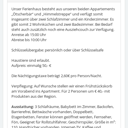
Unser Ferienhaus besteht aus unseren beiden Appartements
„Ötscherbär“ und „Himmelstreppe“ und verfügt somit
insgesamt über zwei Schlafzimmer und ein Kinderzimmer. Es
gibt somit 2 Wohnküchen und zwei Badezimmer. Bei Bedarf
steht auch zusätzlich noch eine Ausziehcouch zur Verfügung.
Anreise ab 15:00 Uhr
Abreise bis 10:00 Uhr
Schlüsselübergabe: persönlich oder über Schlüsselsafe
Haustiere sind erlaubt.
Aufpreis: einmalig 50,- €
Die Nächtigungstaxe beträgt 2,60€ pro Person/Nacht.
Verpflegung: Auf Wunsche stellen wir einen Frühstückskorb
am Vorabend ins Apartment. Für 2 Personen um € 40,- mit
Produkten aus der Region.
Ausstattung:
3 Schlafräume, Babybett im Zimmer, Backofen,
Barrierefrei, Bettwäsche vorhanden, Doppelbett,
Etagenbetten, Fenster können geöffnet werden, Fernseher,
Fön, Geeignet für Rollstuhlfahrer, Geschirrspüler, Größe in m²:
110, Handtücher vorhanden, Internet-TV, Kaffee und