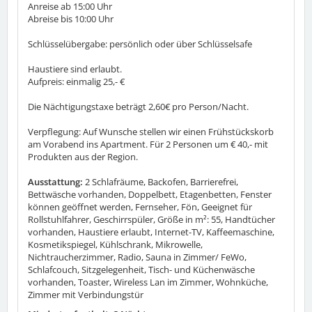
Anreise ab 15:00 Uhr
Abreise bis 10:00 Uhr
Schlüsselübergabe: persönlich oder über Schlüsselsafe
Haustiere sind erlaubt.
Aufpreis: einmalig 25,- €
Die Nächtigungstaxe beträgt 2,60€ pro Person/Nacht.
Verpflegung: Auf Wunsche stellen wir einen Frühstückskorb
am Vorabend ins Apartment. Für 2 Personen um € 40,- mit
Produkten aus der Region.
Ausstattung:
2 Schlafräume, Backofen, Barrierefrei,
Bettwäsche vorhanden, Doppelbett, Etagenbetten, Fenster
können geöffnet werden, Fernseher, Fön, Geeignet für
Rollstuhlfahrer, Geschirrspüler, Größe in m²: 55, Handtücher
vorhanden, Haustiere erlaubt, Internet-TV, Kaffeemaschine,
Kosmetikspiegel, Kühlschrank, Mikrowelle,
Nichtraucherzimmer, Radio, Sauna in Zimmer/ FeWo,
Schlafcouch, Sitzgelegenheit, Tisch- und Küchenwäsche
vorhanden, Toaster, Wireless Lan im Zimmer, Wohnküche,
Zimmer mit Verbindungstür