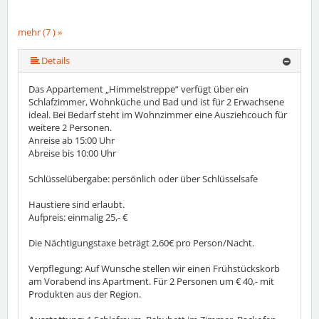
mehr (7 ) »
mehr (7 ) »
mehr (7 ) »
mehr (7 ) »
Details
Das Appartement „Himmelstreppe“ verfügt über ein
Schlafzimmer, Wohnküche und Bad und ist für 2 Erwachsene
ideal. Bei Bedarf steht im Wohnzimmer eine Ausziehcouch für
weitere 2 Personen.
Anreise ab 15:00 Uhr
Abreise bis 10:00 Uhr
Schlüsselübergabe: persönlich oder über Schlüsselsafe
Haustiere sind erlaubt.
Aufpreis: einmalig 25,- €
Die Nächtigungstaxe beträgt 2,60€ pro Person/Nacht.
Verpflegung: Auf Wunsche stellen wir einen Frühstückskorb
am Vorabend ins Apartment. Für 2 Personen um € 40,- mit
Produkten aus der Region.