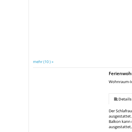
mehr (10 ) »
Ferienwoh
mehr (12 ) »
mehr (12 ) »
mehr (12 ) »
mehr (12 ) »
mehr (12 ) »
mehr (12 ) »
mehr (12 ) »
mehr (12 ) »
Wohnraum-Id
Details
Der Schlafra
ausgestattet
Balkon kann m
ausgestattet