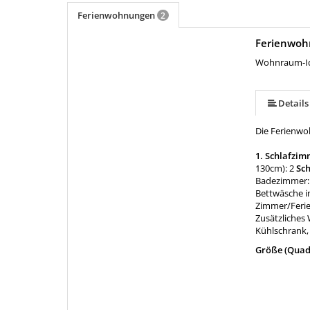
Ferienwohnungen
2
Ferienwoh
mehr (10 ) »
mehr (10 ) »
mehr (10 ) »
mehr (10 ) »
mehr (10 ) »
mehr (10 ) »
Wohnraum-Id
Details
Die Ferienwo
1. Schlafzim
130cm): 2
Sch
Badezimmer: 
Bettwäsche i
Zimmer/Fer
Zusätzliches
Kühlschrank,
Größe (Quad