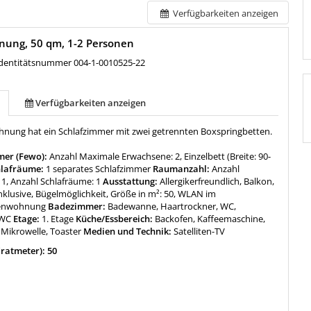
Verfügbarkeiten anzeigen
nung, 50 qm, 1-2 Personen
entitätsnummer 004-1-0010525-22
Verfügbarkeiten anzeigen
hnung hat ein Schlafzimmer mit zwei getrennten Boxspringbetten.
mer (Fewo):
Anzahl Maximale Erwachsene: 2, Einzelbett (Breite: 90-
lafräume:
1 separates Schlafzimmer
Raumanzahl:
Anzahl
1, Anzahl Schlafräume: 1
Ausstattung:
Allergikerfreundlich, Balkon,
nklusive, Bügelmöglichkeit, Größe in m²: 50, WLAN im
ienwohnung
Badezimmer:
Badewanne, Haartrockner, WC,
 WC
Etage:
1. Etage
Küche/Essbereich:
Backofen, Kaffeemaschine,
 Mikrowelle, Toaster
Medien und Technik:
Satelliten-TV
ratmeter): 50