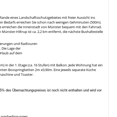
Rande eines Landschaftsschutzgebietes mit freier Aussicht ins
chen Bedarfs erreichen Sie schon nach wenigen Gehminuten (500m).
Sie erreichen die Innenstadt von Münster bequem mit den Fahrrad,
ünster-Hiltrup ist ca. 2,2 km entfernt, die nächste Bushaltestelle
derungen und Radtouren
 Die Lage der
Urlaub auf dem
) in der 1. Etage (ca. 16 Stufen) mit Balkon. Jede Wohnung hat ein
ten Boxspringbetten 2m x0,90m. Eine jeweils separate Küche
maschine und Toaster.
5% des Übernachtungspreises ist noch nicht enthalten und wird vor
hlungsbedingungen