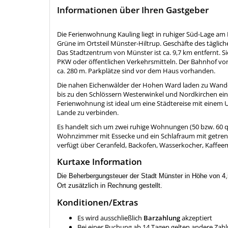
Informationen über Ihren Gastgeber
Die Ferienwohnung Kauling liegt in ruhiger Süd-Lage am 
Grüne im Ortsteil Münster-Hiltrup. Geschäfte des tägli
Das Stadtzentrum von Münster ist ca. 9,7 km entfernt. 
PKW oder öffentlichen Verkehrsmitteln. Der Bahnhof von M
ca. 280 m. Parkplätze sind vor dem Haus vorhanden.
Die nahen Eichenwälder der Hohen Ward laden zu Wan
bis zu den Schlössern Westerwinkel und Nordkirchen ein.
Ferienwohnung ist ideal um eine Städtereise mit einem 
Lande zu verbinden.
Es handelt sich um zwei ruhige Wohnungen (50 bzw. 60 qm
Wohnzimmer mit Essecke und ein Schlafraum mit getrenn
verfügt über Ceranfeld, Backofen, Wasserkocher, Kaffee
Kurtaxe Information
Die Beherbergungsteuer der Stadt Münster in Höhe von 4,
Ort zusätzlich in Rechnung gestellt.
Konditionen/Extras
Es wird ausschließlich
Barzahlung
akzeptiert
Bei einer Buchung ab 14 Tagen gelten andere Za