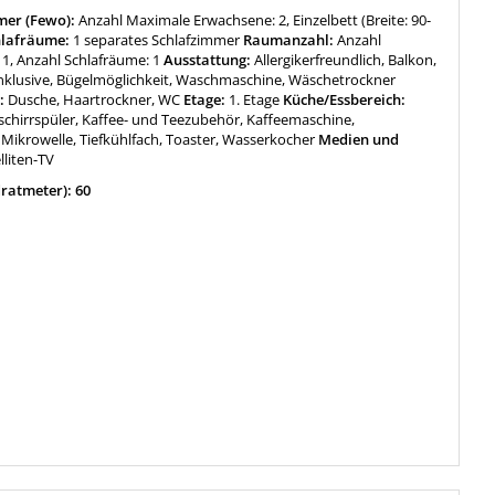
mer (Fewo):
Anzahl Maximale Erwachsene: 2, Einzelbett (Breite: 90-
lafräume:
1 separates Schlafzimmer
Raumanzahl:
Anzahl
1, Anzahl Schlafräume: 1
Ausstattung:
Allergikerfreundlich, Balkon,
nklusive, Bügelmöglichkeit, Waschmaschine, Wäschetrockner
:
Dusche, Haartrockner, WC
Etage:
1. Etage
Küche/Essbereich:
schirrspüler, Kaffee- und Teezubehör, Kaffeemaschine,
Mikrowelle, Tiefkühlfach, Toaster, Wasserkocher
Medien und
lliten-TV
ratmeter): 60