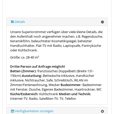
Details
Unsere Superiorzimmer verfügen über viele kleine Details, die
den Aufenthalt noch angenehmer machen, z.B. Regendusche,
Keramikföhn, beleuchteter Kosmetikspiegel, beheizter
Handtuchhalter, Flat-TV mit Radio, Laptopsafe, Pantryküche
oder Kühlschrank.
Größe: ca. 28-40 m²
Dritte Person auf Anfrage möglich!
Betten (Zimmer):
französisches Doppelbett (Breite 131-
150cm)
Ausstattung:
Bettwäsche inklusive, Handtücher
inklusive, Nichtraucher, Safe, Schreibtisch, WLAN im
Zimmer/Ferienwohnung, Wecker
Badezimmer:
Badezimmer
mit Fenster, Dusche, Eigenes Badezimmer, Haartrockner, WC
Küche/Essbereich:
Kühlschrank
Medien und Technik:
Internet-TV, Radio, Satelliten-TV, TV, Telefon
Verfügbarkeiten anzeigen