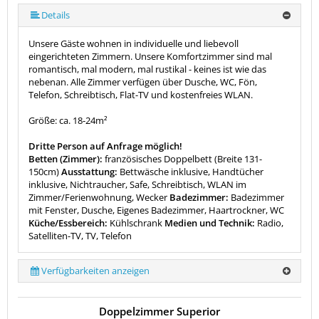
Details
Unsere Gäste wohnen in individuelle und liebevoll
eingerichteten Zimmern. Unsere Komfortzimmer sind mal
romantisch, mal modern, mal rustikal - keines ist wie das
nebenan. Alle Zimmer verfügen über Dusche, WC, Fön,
Telefon, Schreibtisch, Flat-TV und kostenfreies WLAN.
Größe: ca. 18-24m²
Dritte Person auf Anfrage möglich!
Betten (Zimmer):
französisches Doppelbett (Breite 131-
150cm)
Ausstattung:
Bettwäsche inklusive, Handtücher
inklusive, Nichtraucher, Safe, Schreibtisch, WLAN im
Zimmer/Ferienwohnung, Wecker
Badezimmer:
Badezimmer
mit Fenster, Dusche, Eigenes Badezimmer, Haartrockner, WC
Küche/Essbereich:
Kühlschrank
Medien und Technik:
Radio,
Satelliten-TV, TV, Telefon
Verfügbarkeiten anzeigen
Doppelzimmer Superior