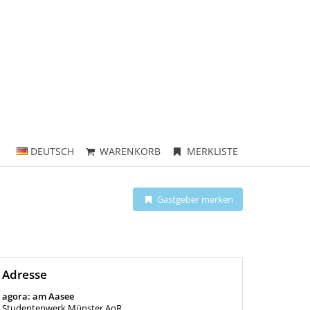
DEUTSCH
WARENKORB
MERKLISTE
Gastgeber merken
Adresse
agora: am Aasee
Studentenwerk Münster AoR