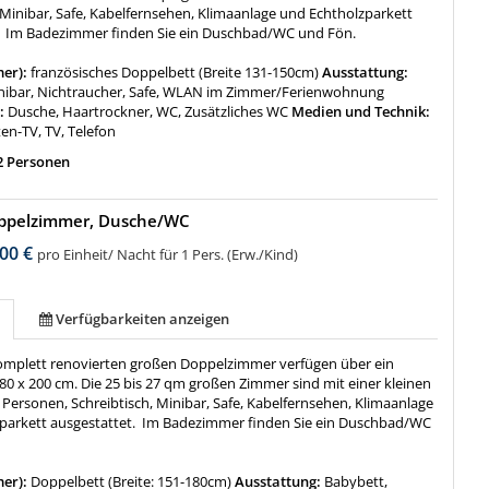
 Minibar, Safe, Kabelfernsehen, Klimaanlage und Echtholzparkett
. Im Badezimmer finden Sie ein Duschbad/WC und Fön.
mer):
französisches Doppelbett (Breite 131-150cm)
Ausstattung:
nibar, Nichtraucher, Safe, WLAN im Zimmer/Ferienwohnung
:
Dusche, Haartrockner, WC, Zusätzliches WC
Medien und Technik:
ten-TV, TV, Telefon
2 Personen
ppelzimmer, Dusche/WC
00 €
pro Einheit/ Nacht für 1 Pers. (Erw./Kind)
Verfügbarkeiten anzeigen
komplett renovierten großen Doppelzimmer verfügen über ein
80 x 200 cm. Die 25 bis 27 qm großen Zimmer sind mit einer kleinen
2 Personen, Schreibtisch, Minibar, Safe, Kabelfernsehen, Klimaanlage
parkett ausgestattet. Im Badezimmer finden Sie ein Duschbad/WC
mer):
Doppelbett (Breite: 151-180cm)
Ausstattung:
Babybett,