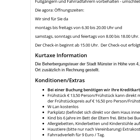
Fußgängern und Fahrradfahrern vorbehalten - umschließ
Die agora: Öffnungszeiten:
Wir sind für Sie da
montags bis freitags von 6.30 bis 20.00 Uhr und
samstags, sonntags und feiertags von 8.00 bis 18.00 Uhr.
Der Check-in beginnt ab 15.00 Uhr. Der Check-out erfolgt
Kurtaxe Information
Die Beherbergungsteuer der Stadt Münster in Höhe von 4,
Ort zusätzlich in Rechnung gestellt.
Konditionen/Extras
Bei einer Buchung benötigen wir Ihre Kreditkar
Frühstück € 13,50 Person/Frühstück kann direkt m
der Frühstückspreis auf € 16,50 pro Person/Frühst
W-Lan kostenlos
Parkplatz (befindet sich direkt vor dem Haus inn
Kind bis 6 Jahre im Bett der Eltern frei. Bitte bei
Allergiebetten, Kinderbetten und Kinderstühle auf
Haustiere (bitte nur nach Vereinbarung) Extrakost
Fahrradverleih für 9 Euro / Tag.