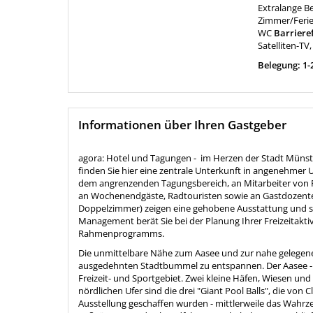
Extralange Be
Zimmer/Fer
WC
Barrieref
Satelliten-TV,
Belegung: 1-
Informationen über Ihren Gastgeber
agora: Hotel und Tagungen - im Herzen der Stadt Münste
finden Sie hier eine zentrale Unterkunft in angenehmer
dem angrenzenden Tagungsbereich, an Mitarbeiter von Fir
an Wochenendgäste, Radtouristen sowie an Gastdozenten
Doppelzimmer) zeigen eine gehobene Ausstattung und sind
Management berät Sie bei der Planung Ihrer Freizeitaktiv
Rahmenprogramms.
Die unmittelbare Nähe zum Aasee und zur nahe gelegene
ausgedehnten Stadtbummel zu entspannen. Der Aasee - ei
Freizeit- und Sportgebiet. Zwei kleine Häfen, Wiesen und
nördlichen Ufer sind die drei "Giant Pool Balls", die von 
Ausstellung geschaffen wurden - mittlerweile das Wahrz