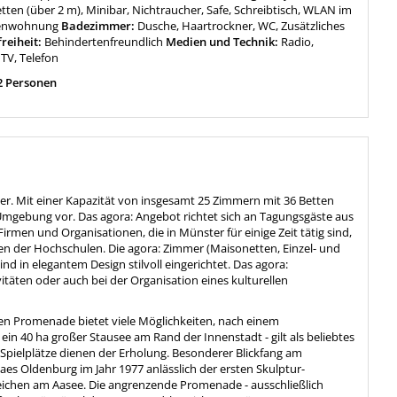
tten (über 2 m), Minibar, Nichtraucher, Safe, Schreibtisch, WLAN im
ienwohnung
Badezimmer:
Dusche, Haartrockner, WC, Zusätzliches
reiheit:
Behindertenfreundlich
Medien und Technik:
Radio,
 TV, Telefon
2 Personen
r. Mit einer Kapazität von insgesamt 25 Zimmern mit 36 Betten
 Umgebung vor. Das agora: Angebot richtet sich an Tagungsgäste aus
men und Organisationen, die in Münster für einige Zeit tätig sind,
 der Hochschulen. Die agora: Zimmer (Maisonetten, Einzel- und
 in elegantem Design stilvoll eingerichtet. Das agora:
itäten oder auch bei der Organisation eines kulturellen
n Promenade bietet viele Möglichkeiten, nach einem
n 40 ha großer Stausee am Rand der Innenstadt - gilt als beliebtes
 Spielplätze dienen der Erholung. Besonderer Blickfang am
Claes Oldenburg im Jahr 1977 anlässlich der ersten Skulptur-
eichen am Aasee. Die angrenzende Promenade - ausschließlich