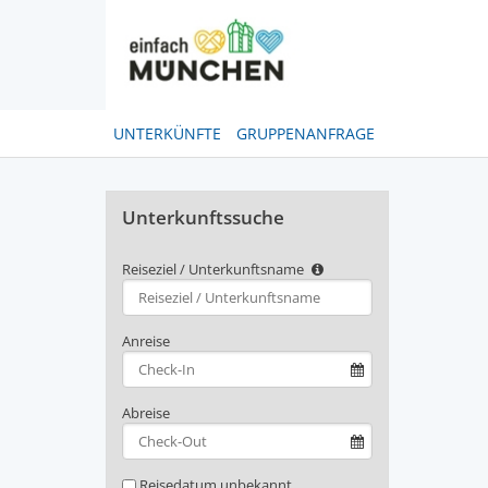
UNTERKÜNFTE
GRUPPENANFRAGE
Unterkunftssuche
Reiseziel / Unterkunftsname
Type 2 or
more
characters
Anreise
for
results.
Abreise
Reisedatum unbekannt