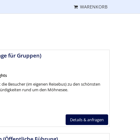
WARENKORB
age für Gruppen)
ghts
et die Besucher (im eigenen Reisebus) zu den schönsten
würdigkeiten rund um den Möhnesee.
Details & anfragen
en (Öffentliche Führung)