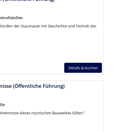
trollstollen
lstollen der Staumauer mit Geschichte und Technik des
Details & buchen
sse (Öffentliche Führung)
lle
eheimnisse dieses mystischen Bauwerkes lüften?