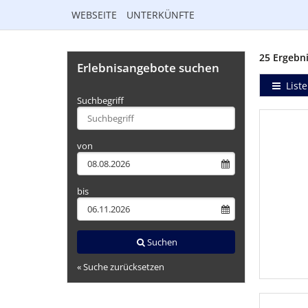
WEBSEITE
UNTERKÜNFTE
25 Ergebni
Erlebnisangebote suchen
Liste
Suchbegriff
Type 2 or
more
characters
von
for
results.
bis
Suchen
« Suche zurücksetzen