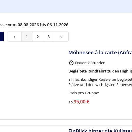
sse vom 08.08.2026 bis 06.11.2026
1
2
3
Möhnesee á la carte (Anfr
Dauer: 2 Stunden
Begleitete Rundfahrt zu den Highli
Ein fachkundiger Reiseleiter begleit
Plätze und den wichtigsten Sehens
Preis pro Gruppe:
95,00 €
ab
EinBlick hinter die Kuliss