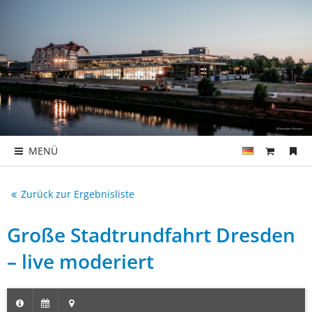
MENÜ
Zurück zur Ergebnisliste
Große Stadtrundfahrt Dresden
– live moderiert