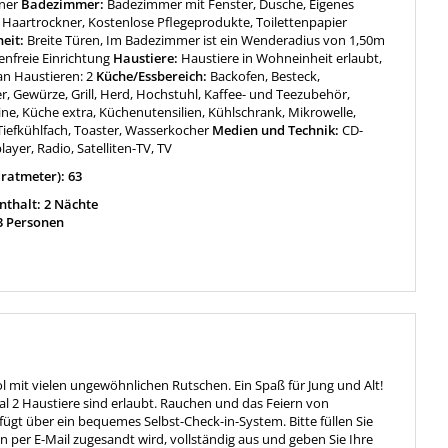
ner
Badezimmer:
Badezimmer mit Fenster, Dusche, Eigenes
Haartrockner, Kostenlose Pflegeprodukte, Toilettenpapier
heit:
Breite Türen, Im Badezimmer ist ein Wenderadius von 1,50m
enfreie Einrichtung
Haustiere:
Haustiere in Wohneinheit erlaubt,
an Haustieren: 2
Küche/Essbereich:
Backofen, Besteck,
r, Gewürze, Grill, Herd, Hochstuhl, Kaffee- und Teezubehör,
ne, Küche extra, Küchenutensilien, Kühlschrank, Mikrowelle,
Tiefkühlfach, Toaster, Wasserkocher
Medien und Technik:
CD-
layer, Radio, Satelliten-TV, TV
ratmeter): 63
thalt: 2 Nächte
3 Personen
ol mit vielen ungewöhnlichen Rutschen. Ein Spaß für Jung und Alt!
l 2 Haustiere sind erlaubt. Rauchen und das Feiern von
fügt über ein bequemes Selbst-Check-in-System. Bitte füllen Sie
 per E-Mail zugesandt wird, vollständig aus und geben Sie Ihre