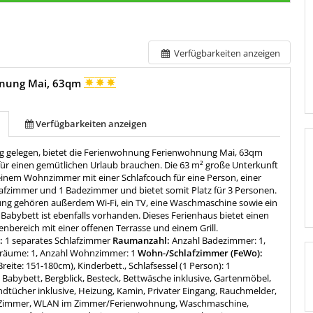
Verfügbarkeiten anzeigen
nung Mai, 63qm
Verfügbarkeiten anzeigen
rg gelegen, bietet die Ferienwohnung Ferienwohnung Mai, 63qm
 für einen gemütlichen Urlaub brauchen. Die 63 m² große Unterkunft
einem Wohnzimmer mit einer Schlafcouch für eine Person, einer
lafzimmer und 1 Badezimmer und bietet somit Platz für 3 Personen.
ung gehören außerdem Wi-Fi, ein TV, eine Waschmaschine sowie ein
 Babybett ist ebenfalls vorhanden. Dieses Ferienhaus bietet einen
nbereich mit einer offenen Terrasse und einem Grill.
:
1 separates Schlafzimmer
Raumanzahl:
Anzahl Badezimmer: 1,
fräume: 1, Anzahl Wohnzimmer: 1
Wohn-/Schlafzimmer (FeWo):
reite: 151-180cm), Kinderbett., Schlafsessel (1 Person): 1
:
Babybett, Bergblick, Besteck, Bettwäsche inklusive, Gartenmöbel,
dtücher inklusive, Heizung, Kamin, Privater Eingang, Rauchmelder,
 Zimmer, WLAN im Zimmer/Ferienwohnung, Waschmaschine,