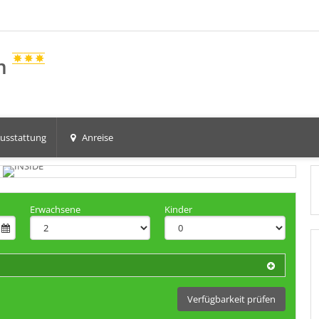
qm
usstattung
Anreise
Erwachsene
Kinder
Verfügbarkeit prüfen