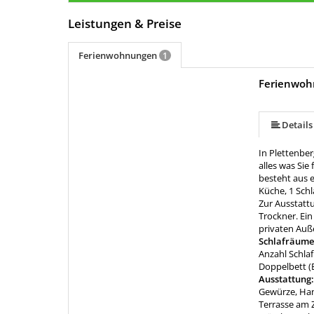
Leistungen & Preise
Ferienwohnungen
1
Ferienwoh
mehr (19 ) »
mehr (19 ) »
mehr (19 ) »
mehr (19 ) »
mehr (19 ) »
mehr (19 ) »
mehr (19 ) »
mehr (19 ) »
mehr (19 ) »
mehr (19 ) »
mehr (19 ) »
mehr (19 ) »
mehr (19 ) »
mehr (19 ) »
mehr (19 ) »
Details
In Plettenbe
alles was Sie
besteht aus 
Küche, 1 Sch
Zur Ausstatt
Trockner. Ein
privaten Auße
Schlafräume
Anzahl Schla
Doppelbett (B
Ausstattung
Gewürze, Han
Terrasse am