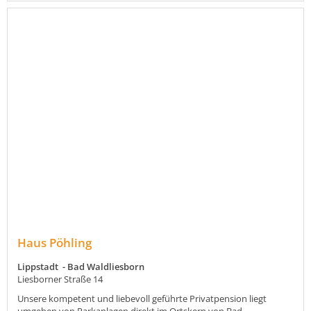
Haus Pöhling
Lippstadt - Bad Waldliesborn
Liesborner Straße 14
Unsere kompetent und liebevoll geführte Privatpension liegt
umgeben von Parkanlagen direkt im Ortskern von Bad