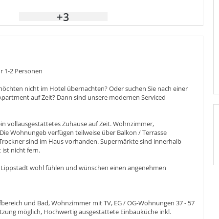
+3
r 1-2 Personen
 möchten nicht im Hotel übernachten? Oder suchen Sie nach einer
partment auf Zeit? Dann sind unsere modernen Serviced
ein vollausgestattetes Zuhause auf Zeit. Wohnzimmer,
Die Wohnungeb verfügen teilweise über Balkon / Terrasse
Trockner sind im Haus vorhanden. Supermärkte sind innerhalb
st nicht fern.
in Lippstadt wohl fühlen und wünschen einen angenehmen
fbereich und Bad, Wohnzimmer mit TV, EG / OG-Wohnungen 37 - 57
nutzung möglich, Hochwertig ausgestattete Einbauküche inkl.