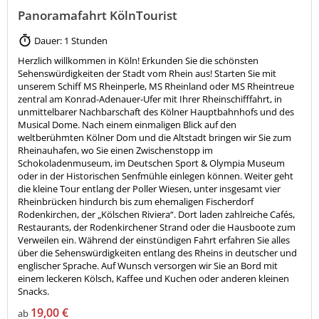
Panoramafahrt KölnTourist
Dauer: 1 Stunden
Herzlich willkommen in Köln! Erkunden Sie die schönsten
Sehenswürdigkeiten der Stadt vom Rhein aus! Starten Sie mit
unserem Schiff MS Rheinperle, MS Rheinland oder MS Rheintreue
zentral am Konrad-Adenauer-Ufer mit Ihrer Rheinschifffahrt, in
unmittelbarer Nachbarschaft des Kölner Hauptbahnhofs und des
Musical Dome. Nach einem einmaligen Blick auf den
weltberühmten Kölner Dom und die Altstadt bringen wir Sie zum
Rheinauhafen, wo Sie einen Zwischenstopp im
Schokoladenmuseum, im Deutschen Sport & Olympia Museum
oder in der Historischen Senfmühle einlegen können. Weiter geht
die kleine Tour entlang der Poller Wiesen, unter insgesamt vier
Rheinbrücken hindurch bis zum ehemaligen Fischerdorf
Rodenkirchen, der „Kölschen Riviera“. Dort laden zahlreiche Cafés,
Restaurants, der Rodenkirchener Strand oder die Hausboote zum
Verweilen ein. Während der einstündigen Fahrt erfahren Sie alles
über die Sehenswürdigkeiten entlang des Rheins in deutscher und
englischer Sprache. Auf Wunsch versorgen wir Sie an Bord mit
einem leckeren Kölsch, Kaffee und Kuchen oder anderen kleinen
Snacks.
19,00 €
ab