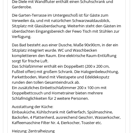
Die Diele mit Wandfluter enthält einen Schuhschrank und
Garderobe.
Die Garten-Terrasse im Untergeschoß ist für Gäste zum
Verweilen da, und mit natürlichen Schwarzwaldausblick,
Sitzplatz mit Glasüberdachung. Weiterhin steht den Gästen im
überdachten Eingangsbereich der Fewo Tisch mit Stühlen zur
Verfügung.
Das Bad besteht aus einer Dusche, Maße 90x90cm, in der ein
Sitzplatz integriert wurde. WC und Waschbecken
komplettieren den Raum. Eine elektrische Raum-Entlüftung
sorgt für frische Luft.
Das Schlafzimmer enthält ein Doppelbett (200 x 200 cm,
Fußteil offen) mit großem Schrank. Die Halogenbeleuchtung,
Parkettboden, Wand mit Vliestapete und Edeldekoputz
runden den tollen Gesamteindruck ab.
Ein zusätzliches Einbettschlafzimmer 200 x 100 cm mit
Doppelbettcouch und Hometrainer bieten mehrere
Schlafmöglichkeiten für 2 weitere Personen.
Ausstattung der Küche:
Einbauküche, Kühlschrank mit Gefrierfach, Spülmaschine,
Backofen, 4 Plattenherd, ausreichend Geschirr, Wasserkocher,
Kaffeemaschine Filter Nr. 4, Eierkocher, Toaster etc.
Heizung: Zentralheizung