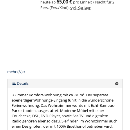
65,00 €
heute ab
pro Einheit / Nacht für 2
Pers. (Erw./Kind)
zzgl. Kurtaxe
mehr (8 ) »
mehr (8 ) »
mehr (8 ) »
mehr (8 ) »
mehr (8 ) »
Details
3 Zimmer Komfort-Wohnung mit ca. 81 m². Der separate
ebenerdiger Wohnungs-Eingang führt in die wunderschöne
Ferienwohnung. Das Wohnzimmer wurde mit Echt-Bambus-
Parkettboden ausgestattet. Moderne Möbel mit einer
Couchecke, DSL, DVD-Player, sowie Sat-TV und digitalem
Radio gehören ebenso dazu. Sie finden im Wohnzimmer auch
einen Designofen, der mit 100% Bioethanol betrieben wird.