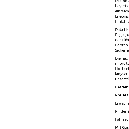
Die Innf
bayeris
ein wich
Erlebni
Innfähr
Dabei is
Begegnu
der Fähr
Booten 
Sicherhe
Die nac
m breite
Hochseil
langsam
unterst
Betrieb
Preise 
Erwachse
Kinder &
Fahrrad
Mit Gäs