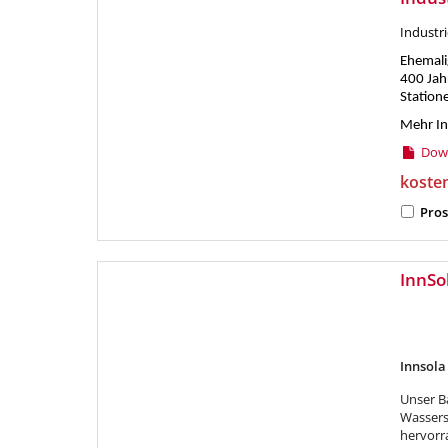
Industr
Ehemali
400 Jah
Station
Mehr In
Down
koste
Pros
InnSo
Innsola
Unser B
Wassers
hervorr