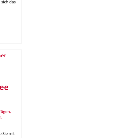
 sich das
ner
see
fügen,
.
 Sie mit