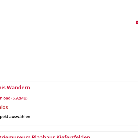
nis Wandern
load (5.92MB)
nlos
pekt auswählen
triemuseum Blaahaus Kiefersfelden