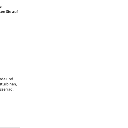
er
ten Sie auf
ende und
sturbinen,
sserrad.
.