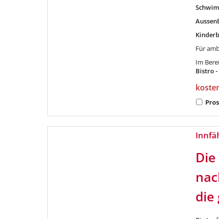
Schwim
Aussen
Kinder
Für amb
Im Bere
Bistro -
koste
Pros
Innfä
Die
nac
die