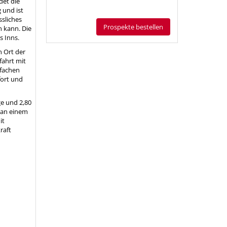
det die
 und ist
ssliches
Prospekte bestellen
n kann. Die
s Inns.
n Ort der
fahrt mit
nfachen
fort und
ge und 2,80
d an einem
it
raft