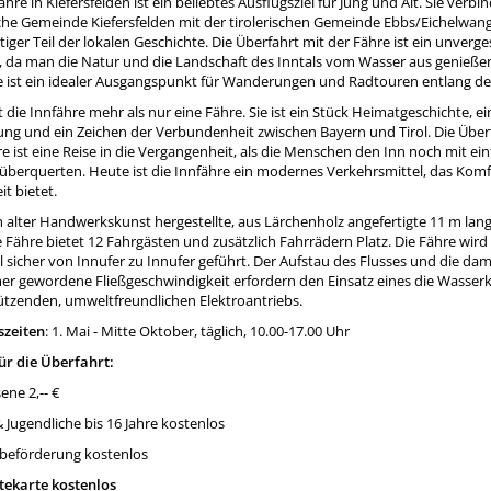
ähre in Kiefersfelden ist ein beliebtes Ausflugsziel für Jung und Alt. Sie verbin
che Gemeinde Kiefersfelden mit der tirolerischen Gemeinde Ebbs/Eichelwang
tiger Teil der lokalen Geschichte. Die Überfahrt mit der Fähre ist ein unverge
s, da man die Natur und die Landschaft des Inntals vom Wasser aus genieße
e ist ein idealer Ausgangspunkt für Wanderungen und Radtouren entlang de
t die Innfähre mehr als nur eine Fähre. Sie ist ein Stück Heimatgeschichte, ei
ng und ein Zeichen der Verbundenheit zwischen Bayern und Tirol. Die Über
e ist eine Reise in die Vergangenheit, als die Menschen den Inn noch mit ei
überquerten. Heute ist die Innfähre ein modernes Verkehrsmittel, das Kom
it bietet.
h alter Handwerkskunst hergestellte, aus Lärchenholz angefertigte 11 m lan
 Fähre bietet 12 Fahrgästen und zusätzlich Fahrrädern Platz. Die Fähre wir
 sicher von Innufer zu Innufer geführt. Der Aufstau des Flusses und die dam
er gewordene Fließgeschwindigkeit erfordern den Einsatz eines die Wasserk
ützenden, umweltfreundlichen Elektroantriebs.
szeiten
: 1. Mai - Mitte Oktober, täglich, 10.00-17.00 Uhr
für die Überfahrt:
ne 2,-- €
 Jugendliche bis 16 Jahre kostenlos
beförderung kostenlos
tekarte kostenlos