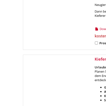
Neugier
Dann bes
Kiefere
Down
koste
Pros
Kiefe
Urlaubs
Planen 
dem Ene
entdeck
G
A
K
S