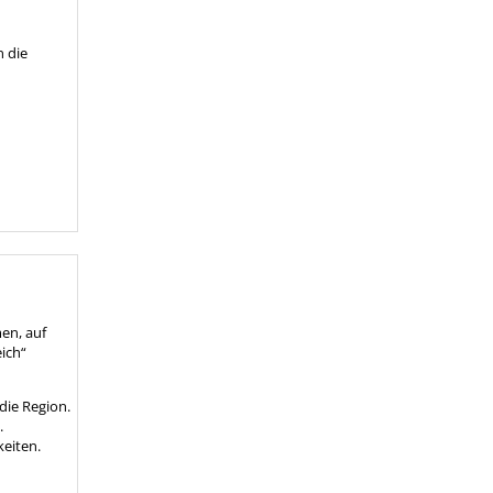
n die
men, auf
ich“
die Region.
.
eiten.