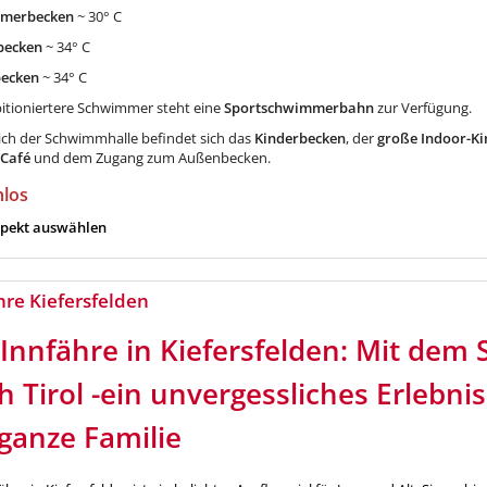
merbecken
~ 30° C
becken
~ 34° C
becken
~ 34° C
itioniertere Schwimmer steht eine
Sportschwimmerbahn
zur Verfügung.
ich der Schwimmhalle befindet sich das
Kinderbecken
, der
große Indoor-Ki
 Café
und dem Zugang zum Außenbecken.
nlos
pekt auswählen
hre Kiefersfelden
 Innfähre in Kiefersfelden: Mit dem S
h Tirol -ein unvergessliches Erlebnis
 ganze Familie