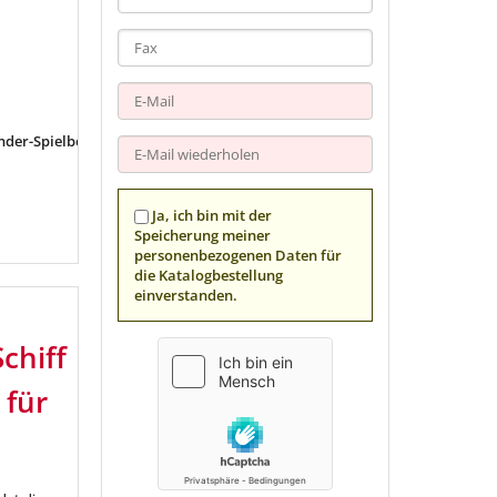
nder-Spielbereich
liegt
neben dem
Ja, ich bin mit der
Speicherung meiner
personenbezogenen Daten für
die Katalogbestellung
einverstanden.
chiff
 für