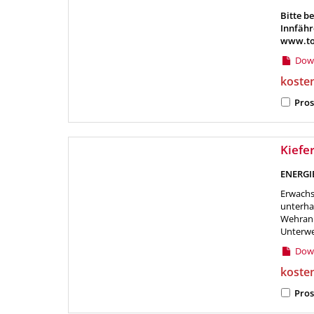
Bitte b
Innfähr
www.tou
Down
koste
Pros
Kiefe
ENERGI
Erwachs
unterha
Wehranl
Unterwe
Down
koste
Pros