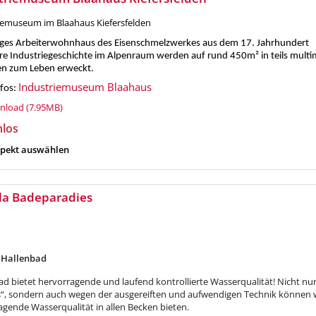
iemuseum im Blaahaus Kiefersfelden
ges Arbeiterwohnhaus des Eisenschmelzwerkes aus dem 17. Jahrhundert
re Industriegeschichte im Alpenraum werden auf rund 450m² in teils multi
en zum Leben erweckt.
Industriemuseum Blaahaus
fos:
load (7.95MB)
nlos
pekt auswählen
la Badeparadies
 Hallenbad
ad bietet hervorragende und laufend kontrollierte Wasserqualität! Nicht nu
“, sondern auch wegen der ausgereiften und aufwendigen Technik können 
agende Wasserqualität in allen Becken bieten.