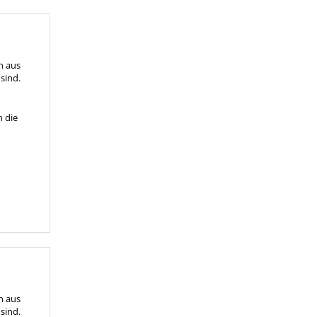
n aus
 sind.
n die
n aus
 sind.