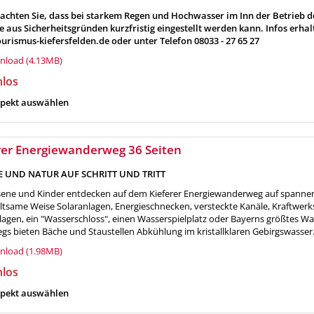
eachten Sie, dass bei starkem Regen und Hochwasser im Inn der Betrieb d
e aus Sicherheitsgründen kurzfristig eingestellt werden kann. Infos erhal
rismus-kiefersfelden.de oder unter Telefon 08033 - 27 65 27
load (4.13MB)
nlos
pekt auswählen
rer Energiewanderweg 36 Seiten
E UND NATUR AUF SCHRITT UND TRITT
ene und Kinder entdecken auf dem Kieferer Energiewanderweg auf spann
ltsame Weise Solaranlagen, Energieschnecken, versteckte Kanäle, Kraftwerk
agen, ein "Wasserschloss", einen Wasserspielplatz oder Bayerns größtes Wa
gs bieten Bäche und Staustellen Abkühlung im kristallklaren Gebirgswasser
load (1.98MB)
nlos
pekt auswählen