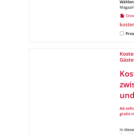
Wählen 
Magazin
Down
koste
Pros
Koste
Gäste
Kos
zwi
und
Ab sofo
gratis 
In diese