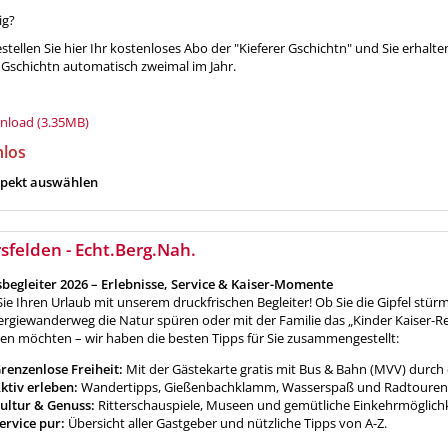
ig?
tellen Sie hier Ihr kostenloses Abo der "Kieferer Gschichtn" und Sie erhalte
r Gschichtn automatisch zweimal im Jahr.
load (3.35MB)
nlos
pekt auswählen
rsfelden - Echt.Berg.Nah.
begleiter 2026 – Erlebnisse, Service & Kaiser-Momente
Sie Ihren Urlaub mit unserem druckfrischen Begleiter!
Ob Sie die Gipfel stür
rgiewanderweg die Natur spüren oder mit der Familie das „Kinder Kaiser-Re
en möchten – wir haben die besten Tipps für Sie zusammengestellt:
renzenlose Freiheit:
Mit der Gästekarte gratis mit Bus & Bahn (MVV) durch 
ktiv erleben:
Wandertipps, Gießenbachklamm, Wasserspaß und Radtouren
ultur & Genuss:
Ritterschauspiele, Museen und gemütliche Einkehrmöglichk
ervice pur:
Übersicht aller Gastgeber und nützliche Tipps von A-Z.