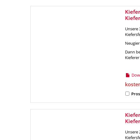
Kiefe
Kiefe
Unsere 
Kiefersf
Neugier
Dann bes
Kiefere
Down
koste
Pros
Kiefe
Kiefe
Unsere 
Kiefersf