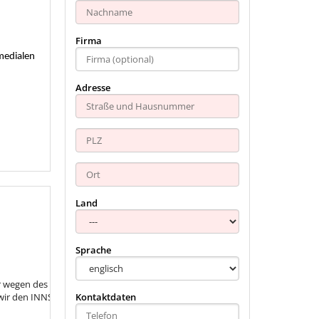
Firma
medialen
Adresse
Land
Sprache
r wegen des ausgezeichneten „Kieferer
wir den INNSOLA Badegästen diese
Kontaktdaten