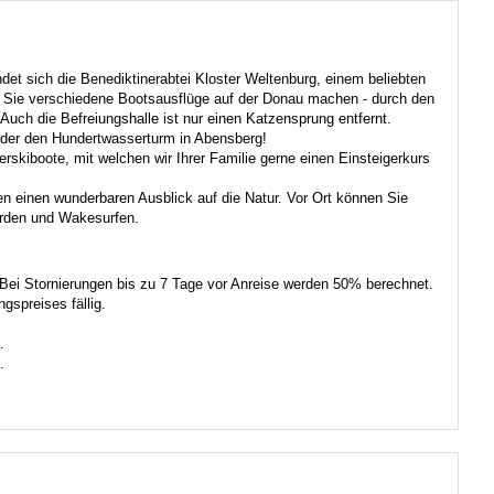
et sich die Benediktinerabtei Kloster Weltenburg, einem beliebten
en Sie verschiedene Bootsausflüge auf der Donau machen - durch den
ch die Befreiungshalle ist nur einen Katzensprung entfernt.
oder den Hundertwasserturm in Abensberg!
skiboote, mit welchen wir Ihrer Familie gerne einen Einsteigerkurs
n einen wunderbaren Ausblick auf die Natur. Vor Ort können Sie
rden und Wakesurfen.
. Bei Stornierungen bis zu 7 Tage vor Anreise werden 50% berechnet.
spreises fällig.
.
.