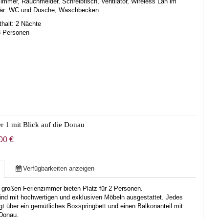
immer, Rauchmelder, Schreibtisch, Ventilator, Wireless Lan im
är:
WC und Dusche, Waschbecken
halt: 2 Nächte
3 Personen
r 1 mit Blick auf die Donau
00 €
Verfügbarkeiten anzeigen
 großen Ferienzimmer bieten Platz für 2 Personen.
ind mit hochwertigen und exklusiven Möbeln ausgestattet. Jedes
t über ein gemütliches Boxspringbett und einen Balkonanteil mit
 Donau.