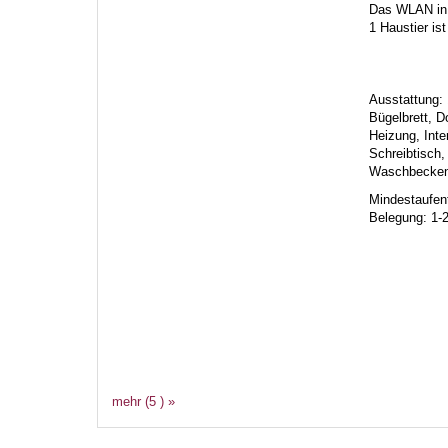
Das WLAN in 
1 Haustier is
Ausstattung:
Bügelbrett, D
Heizung, Int
Schreibtisch,
Waschbecke
Mindestaufent
Belegung: 1-
mehr (5 ) »