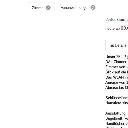
Ferienwohnungen
Zimmer
2
2
Ferienzimme
90,
heute ab
Details
Unser 25 m² g
DAs Zimmer i
Zimmer verfüg
Blick auf die
Das WLAN in 
Anreise von 1
Abreise bis 0
Schlüsselüber
Haustiere sin
Ausstattung:
Bügelbrett, F
Handtücher v