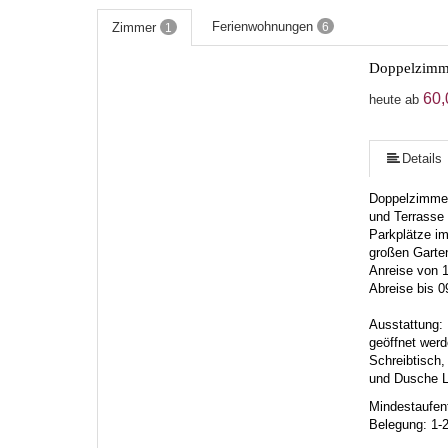
Ferienwohnungen
Zimmer
6
1
Doppelzimm
60,
heute ab
Details
Doppelzimmer 
und Terrasse 
Parkplätze i
großen Garte
Anreise von 1
Abreise bis 0
Ausstattung:
geöffnet werd
Schreibtisch,
und Dusche
L
Mindestaufent
Belegung: 1-