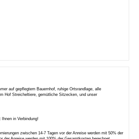
er auf gepflegtem Bauernhof, ruhige Ortsrandlage, alle
m Hof Streicheltiere, gemütliche Sitzecken, und unser
t Ihnen in Verbindung!
tornierungen zwischen 14-7 Tagen vor der Anreise werden mit 50% der
or der Anreise werden mit 100% der Gesamtkosten berechnet.