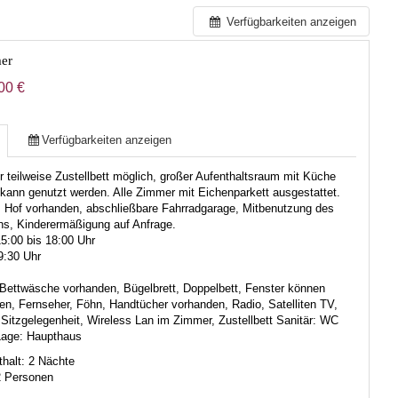
Verfügbarkeiten anzeigen
er
00 €
Verfügbarkeiten anzeigen
teilweise Zustellbett möglich, großer Aufenthaltsraum mit Küche
kann genutzt werden. Alle Zimmer mit Eichenparkett ausgestattet.
m Hof vorhanden, abschließbare Fahrradgarage, Mitbenutzung des
ns, Kinderermäßigung auf Anfrage.
5:00 bis 18:00 Uhr
9:30 Uhr
Bettwäsche vorhanden, Bügelbrett, Doppelbett, Fenster können
en, Fernseher, Föhn, Handtücher vorhanden, Radio, Satelliten TV,
 Sitzgelegenheit, Wireless Lan im Zimmer, Zustellbett
Sanitär:
WC
age:
Haupthaus
halt: 2 Nächte
2 Personen