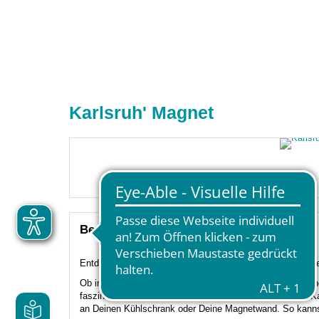
Karlsruh' Magnet
Beschreibung
Entdecke die Kraft der Anziehung mit unseren hochwerti
Ob in Deinem Zuhause, im Büro oder als kreatives Gesche
faszinierend. Sie enthalten großartige Motive bekannter K
an Deinen Kühlschrank oder Deine Magnetwand. So kannst