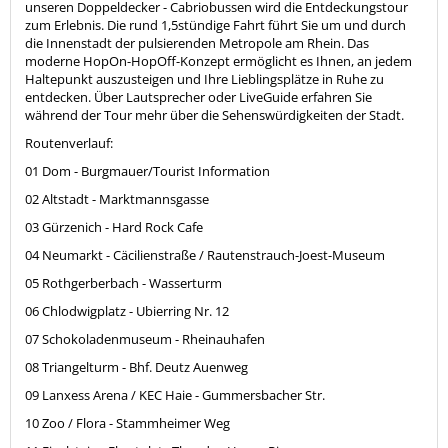
unseren Doppeldecker - Cabriobussen wird die Entdeckungstour
zum Erlebnis. Die rund 1,5stündige Fahrt führt Sie um und durch
die Innenstadt der pulsierenden Metropole am Rhein. Das
moderne HopOn-HopOff-Konzept ermöglicht es Ihnen, an jedem
Haltepunkt auszusteigen und Ihre Lieblingsplätze in Ruhe zu
entdecken. Über Lautsprecher oder LiveGuide erfahren Sie
während der Tour mehr über die Sehenswürdigkeiten der Stadt.
Routenverlauf:
01 Dom - Burgmauer/Tourist Information
02 Altstadt - Marktmannsgasse
03 Gürzenich - Hard Rock Cafe
04 Neumarkt - Cäcilienstraße / Rautenstrauch-Joest-Museum
05 Rothgerberbach - Wasserturm
06 Chlodwigplatz - Ubierring Nr. 12
07 Schokoladenmuseum - Rheinauhafen
08 Triangelturm - Bhf. Deutz Auenweg
09 Lanxess Arena / KEC Haie - Gummersbacher Str.
10 Zoo / Flora - Stammheimer Weg