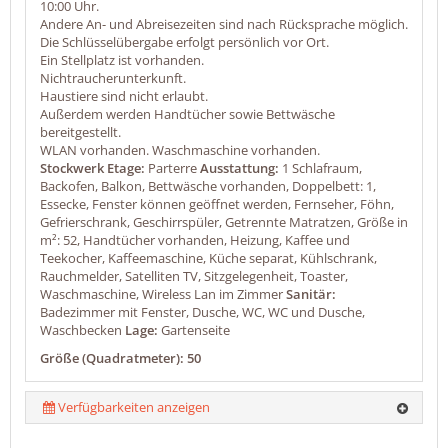
10:00 Uhr.
Andere An- und Abreisezeiten sind nach Rücksprache möglich.
Die Schlüsselübergabe erfolgt persönlich vor Ort.
Ein Stellplatz ist vorhanden.
Nichtraucherunterkunft.
Haustiere sind nicht erlaubt.
Außerdem werden Handtücher sowie Bettwäsche
bereitgestellt.
WLAN vorhanden. Waschmaschine vorhanden.
Stockwerk Etage:
Parterre
Ausstattung:
1 Schlafraum,
Backofen, Balkon, Bettwäsche vorhanden, Doppelbett: 1,
Essecke, Fenster können geöffnet werden, Fernseher, Föhn,
Gefrierschrank, Geschirrspüler, Getrennte Matratzen, Größe in
m²: 52, Handtücher vorhanden, Heizung, Kaffee und
Teekocher, Kaffeemaschine, Küche separat, Kühlschrank,
Rauchmelder, Satelliten TV, Sitzgelegenheit, Toaster,
Waschmaschine, Wireless Lan im Zimmer
Sanitär:
Badezimmer mit Fenster, Dusche, WC, WC und Dusche,
Waschbecken
Lage:
Gartenseite
Größe (Quadratmeter): 50
Verfügbarkeiten anzeigen