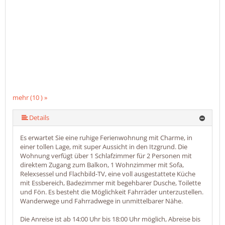
mehr (10 ) »
mehr (10 ) »
mehr (10 ) »
mehr (10 ) »
mehr (10 ) »
mehr (10 ) »
mehr (10 ) »
Details
Es erwartet Sie eine ruhige Ferienwohnung mit Charme, in
einer tollen Lage, mit super Aussicht in den Itzgrund. Die
Wohnung verfügt über 1 Schlafzimmer für 2 Personen mit
direktem Zugang zum Balkon, 1 Wohnzimmer mit Sofa,
Relexsessel und Flachbild-TV, eine voll ausgestattete Küche
mit Essbereich, Badezimmer mit begehbarer Dusche, Toilette
und Fön. Es besteht die Möglichkeit Fahrräder unterzustellen.
Wanderwege und Fahrradwege in unmittelbarer Nähe.
Die Anreise ist ab 14:00 Uhr bis 18:00 Uhr möglich, Abreise bis