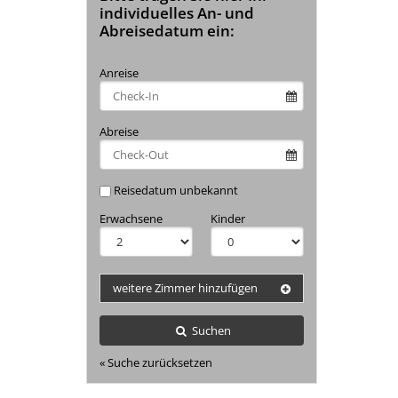
individuelles An- und
Abreisedatum ein:
Anreise
Abreise
Reisedatum unbekannt
Erwachsene
Kinder
weitere Zimmer hinzufügen
Suchen
« Suche zurücksetzen