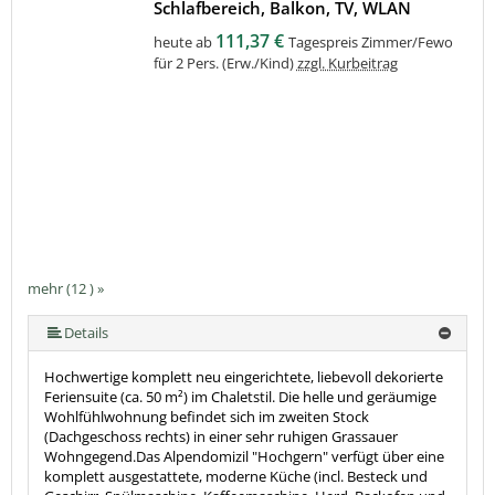
Schlafbereich, Balkon, TV, WLAN
111,37 €
heute ab
Tagespreis Zimmer/Fewo
für 2 Pers. (Erw./Kind)
zzgl. Kurbeitrag
mehr (12 ) »
mehr (12 ) »
mehr (12 ) »
mehr (12 ) »
mehr (12 ) »
mehr (12 ) »
mehr (12 ) »
mehr (12 ) »
mehr (12 ) »
Details
Hochwertige komplett neu eingerichtete, liebevoll dekorierte
Feriensuite (ca. 50 m²) im Chaletstil. Die helle und geräumige
Wohlfühlwohnung befindet sich im zweiten Stock
(Dachgeschoss rechts) in einer sehr ruhigen Grassauer
Wohngegend.Das Alpendomizil "Hochgern" verfügt über eine
komplett ausgestattete, moderne Küche (incl. Besteck und