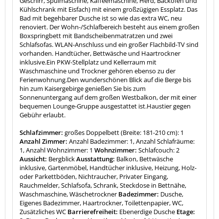
Geschirr, Spülmaschine, Kaffeemaschine, Herd, Backofen und
Kühlschrank mit Eisfach) mit einem großzügigen Essplatz. Das
Bad mit begehbarer Dusche ist so wie das extra WC, neu
renoviert. Der Wohn-/Schlafbereich besteht aus einem großen
Boxspringbett mit Bandscheibenmatratzen und zwei
Schlafsofas. WLAN-Anschluss und ein großer Flachbild-TV sind
vorhanden. Handtücher, Bettwäsche und Haartrockner
inklusive.Ein PKW-Stellplatz und Kellerraum mit
Waschmaschine und Trockner gehören ebenso zu der
Ferienwohnung.Den wunderschönen Blick auf die Berge bis
hin zum Kaisergebirge genießen Sie bis zum
Sonnenuntergang auf dem großen Westbalkon, der mit einer
bequemen Lounge-Gruppe ausgestattet ist.Haustier gegen
Gebühr erlaubt.
Schlafzimmer:
großes Doppelbett (Breite: 181-210 cm): 1
Anzahl Zimmer:
Anzahl Badezimmer: 1, Anzahl Schlafräume:
1, Anzahl Wohnzimmer: 1
Wohnzimmer:
Schlafcouch: 2
Aussicht:
Bergblick
Ausstattung:
Balkon, Bettwäsche
inklusive, Gartenmöbel, Handtücher inklusive, Heizung, Holz-
oder Parkettböden, Nichtraucher, Privater Eingang,
Rauchmelder, Schlafsofa, Schrank, Steckdose in Bettnähe,
Waschmaschine, Wäschetrockner
Badezimmer:
Dusche,
Eigenes Badezimmer, Haartrockner, Toilettenpapier, WC,
Zusätzliches WC
Barrierefreiheit:
Ebenerdige Dusche
Etage: