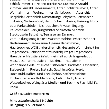
Schlafzimmer:
Einzelbett (Breite: 90-130 cm): 2
Anzahl
Zimmer:
Anzahl Badezimmer: 1, Anzahl Schlafräume: 1, Anzahl
Wohnzimmer: 1
Wohnzimmer:
Schlafcouch: 1
Aussicht:
Bergblick, Gartenblick
Ausstattung:
Babybett, Bettwäsche
inklusive, Gartenmöbel, Handtücher inklusive, Heizung, Holz-
oder Parkettböden, Nichtraucher, Privater Eingang,
Rauchmelder, Reinigungsmittel, Schlafsofa, Schrank,
Steckdose in Bettnähe, Terrasse am Zimmer,
Verdunklungsmöglichkeit, Waschmaschine, Wäscheständer
Badezimmer:
Badewanne, Eigenes Badezimmer,
Haartrockner, WC
Barrierefreiheit:
Gesamte Wohneinheit im
Erdgeschoss (Behindertenfreundlich)
Etage:
Erdgeschoss
Haustiere:
Haustiere in Wohneinheit auf Anfrage erlaubt,
Max. Anzahl an Haustieren, Maximal 1 Haustier in
Wohneinheit erlaubt
Küche/Essbereich:
Backofen, Essbereich,
Essbereich im Freien, Esstisch, Geschirrspüler, Herd,
Hochstuhl, Kaffee- und Teezubehör, Kaffeemaschine,
Küchenutensilien, Kühlschrank, Tiefkühlfach, Toaster,
Wasserkocher, Weingläser
Medien und Technik:
Flachbild-TV,
Radio
Größe (Quadratmeter): 60
Mindestaufenthalt: 3 Nächte
Belegung: 1-5 Personen