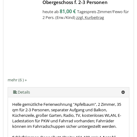
Obergeschoss f. 2-3 Personen
81,00 €
heute ab
Tagespreis Zimmer/Fewo für
2 Pers. (Erw./Kind)
zzgl. Kurbeitrag
mehr (6 ) »
mehr (6 ) »
mehr (6 ) »
Details
Helle gemütliche Ferienwohnung "Apfelbaum", 2 Zimmer, 35
qm für 2-3 Personen, separater Aufgang und Balkon,
Küchenzeile, großer Garten, Radio, TV, kostenloses WLAN, E-
Ladestation für PKW und Fahrrad vorhanden; Fahrräder
können im Fahrradschuppen sicher untergestellt werden.