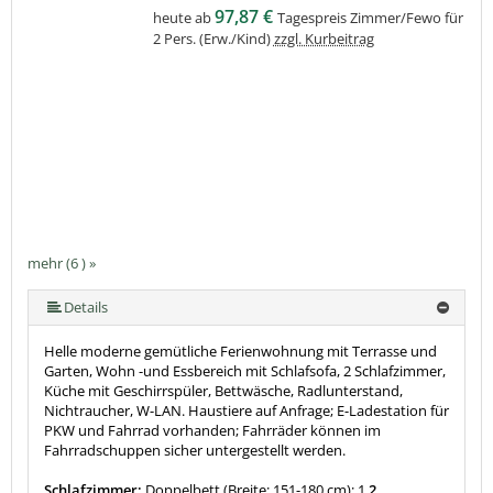
97,87 €
heute ab
Tagespreis Zimmer/Fewo für
2 Pers. (Erw./Kind)
zzgl. Kurbeitrag
mehr (6 ) »
mehr (6 ) »
mehr (6 ) »
Details
Helle moderne gemütliche Ferienwohnung mit Terrasse und
Garten, Wohn -und Essbereich mit Schlafsofa, 2 Schlafzimmer,
Küche mit Geschirrspüler, Bettwäsche, Radlunterstand,
Nichtraucher, W-LAN. Haustiere auf Anfrage; E-Ladestation für
PKW und Fahrrad vorhanden; Fahrräder können im
Fahrradschuppen sicher untergestellt werden.
Schlafzimmer:
Doppelbett (Breite: 151-180 cm): 1
2.