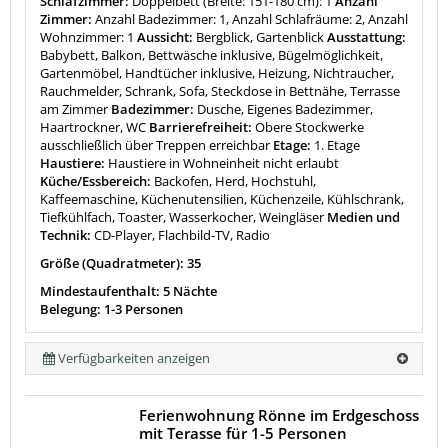
Schlafzimmer:
Doppelbett (Breite: 151-180 cm): 1
Anzahl
Zimmer:
Anzahl Badezimmer: 1, Anzahl Schlafräume: 2, Anzahl
Wohnzimmer: 1
Aussicht:
Bergblick, Gartenblick
Ausstattung:
Babybett, Balkon, Bettwäsche inklusive, Bügelmöglichkeit,
Gartenmöbel, Handtücher inklusive, Heizung, Nichtraucher,
Rauchmelder, Schrank, Sofa, Steckdose in Bettnähe, Terrasse
am Zimmer
Badezimmer:
Dusche, Eigenes Badezimmer,
Haartrockner, WC
Barrierefreiheit:
Obere Stockwerke
ausschließlich über Treppen erreichbar
Etage:
1. Etage
Haustiere:
Haustiere in Wohneinheit nicht erlaubt
Küche/Essbereich:
Backofen, Herd, Hochstuhl,
Kaffeemaschine, Küchenutensilien, Küchenzeile, Kühlschrank,
Tiefkühlfach, Toaster, Wasserkocher, Weingläser
Medien und
Technik:
CD-Player, Flachbild-TV, Radio
Größe (Quadratmeter): 35
Mindestaufenthalt: 5 Nächte
Belegung: 1-3 Personen
Verfügbarkeiten anzeigen
Ferienwohnung Rönne im Erdgeschoss
mit Terasse für 1-5 Personen