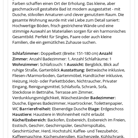
Farben schaffen einen Ort der Erholung. Das kleine, aber
geschmackvoll gestaltete Bad ist modern ausgestattet - mit
Dusche, stilvollen Amaturen und clever genutztem Raum. Die
gesamte Wohnung wurde mit viel Liebe zum Detail saniert:
Hochwertige Böden, frisch gestrichene Wände und eine
stimmige Auswahl an Materialien sorgen für ein harmonisches
Gesamtbild. Perfekt für Singles, Paare oder auch kleine
Familien, die ein gemütliches Zuhause suchen.
Schlafzimmer:
Doppelbett (Breite: 151-180 cm)
Anzahl
Zimmer:
Anzahl Badezimmer: 1, Anzahl Schlafräume: 1
Wohnzimmer:
Schlafcouch: 1
Aussicht:
Bergblick, Blick auf
ruhige Straße, Gartenblick
Ausstattung:
Bettwäsche inklusive,
Fliesen-/Marmorboden, Gartenmöbel, Handtücher inklusive,
Heizung, Holz- oder Parkettböden, Nichtraucher, Privater
Eingang, Reinigungsmittel, Schlafsofa, Schrank, Sofa,
Steckdose in Bettnähe, Terrasse am Zimmer,
Verdunklungsmöglichkeit, Wäscheständer
Badezimmer:
Dusche, Eigenes Badezimmer, Haartrockner, Toilettenpapier,
WC
Barrierefreiheit:
Ebenerdige Dusche
Etage:
Erdgeschoss
Haustiere:
Haustiere in Wohneinheit nicht erlaubt
Küche/Essbereich:
Backofen, Essbereich, Essbereich im Freien,
Esstisch, Geschirr, Geschirrspüler, Geschirrspültabs,
Geschirrtücher, Herd, Hochstuhl, Kaffee- und Teezubehör,
Kaffeemaschine, Küchenutensilien, Küchenzeile, Kühlschrank,