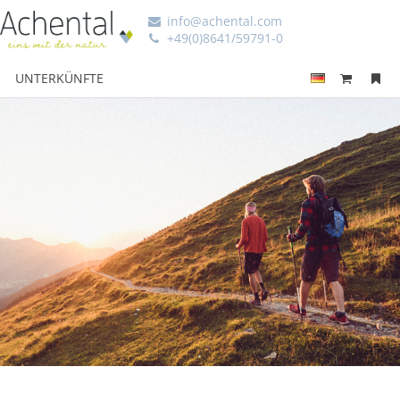
info@achental.com
+49(0)8641/59791-0
UNTERKÜNFTE