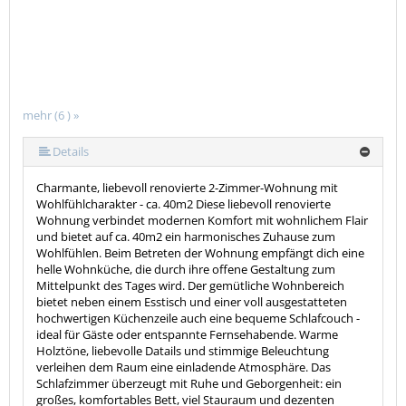
mehr (6 ) »
mehr (6 ) »
mehr (6 ) »
Details
Charmante, liebevoll renovierte 2-Zimmer-Wohnung mit
Wohlfühlcharakter - ca. 40m2 Diese liebevoll renovierte
Wohnung verbindet modernen Komfort mit wohnlichem Flair
und bietet auf ca. 40m2 ein harmonisches Zuhause zum
Wohlfühlen. Beim Betreten der Wohnung empfängt dich eine
helle Wohnküche, die durch ihre offene Gestaltung zum
Mittelpunkt des Tages wird. Der gemütliche Wohnbereich
bietet neben einem Esstisch und einer voll ausgestatteten
hochwertigen Küchenzeile auch eine bequeme Schlafcouch -
ideal für Gäste oder entspannte Fernsehabende. Warme
Holztöne, liebevolle Datails und stimmige Beleuchtung
verleihen dem Raum eine einladende Atmosphäre. Das
Schlafzimmer überzeugt mit Ruhe und Geborgenheit: ein
großes, komfortables Bett, viel Stauraum und dezenten