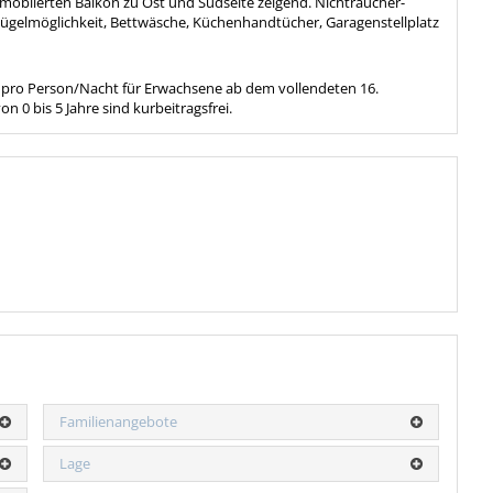
möblierten Balkon zu Ost und Südseite zeigend. Nichtraucher-
elmöglichkeit, Bettwäsche, Küchenhandtücher, Garagenstellplatz
,00 pro Person/Nacht für Erwachsene ab dem vollendeten 16.
on 0 bis 5 Jahre sind kurbeitragsfrei.
Familienangebote
Lage