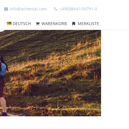
info@achental.com
+49(0)8641/59791-0
DEUTSCH
WARENKORB
MERKLISTE