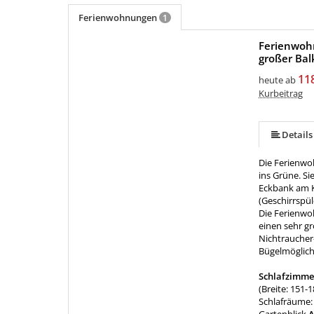
Ferienwohnungen
1
Ferienwohn
großer Ba
mehr (8 ) »
mehr (8 ) »
mehr (8 ) »
mehr (8 ) »
11
heute ab
Kurbeitrag
Details
Die Ferienwoh
ins Grüne. Si
Eckbank am Ka
(Geschirrspül
Die Ferienwo
einen sehr g
Nichtrauche
Bügelmöglich
Schlafzimme
(Breite: 151-1
Schlafräume: