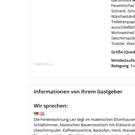
Gartenblick
A
Feuerlöscher
Schrank, Sch
Wäscheständ
Toilettenpap
ausschließlic
Wohneinheit 
Geschirrspüle
Toaster, Was
Größe (Quad
Mindestaufen
mehr (8 ) »
Belegung: 1-
Informationen von Ihrem Gastgeber
Wir sprechen:
Die Ferienwohnung Leo liegt im malerischen Ettenhausen -
Schlafzimmer, klassischen Bauernesstisch mit Eckbank am 
(Geschirrspüler, Kaffeemaschine, Backofen, Herd, Wasserk