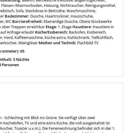
usstattung:
Balkon, Bettwäsche inklusive, Bügelmöglichkeit,
, Fliesen-/Marmorboden, Heizung, Nichtraucher, Reinigungsmittel,
reibtisch, Sofa, Steckdose in Bettnähe, Waschmaschine,
er
Badezimmer:
Dusche, Haartrockner, Hausschuhe,
ier, WC
Barrierefreiheit:
Ebenerdige Dusche, Obere Stockwerke
h über Treppen erreichbar
Etage:
1. Etage
Haustiere:
Haustiere in
auf Anfrage erlaubt
Küche/Essbereich:
Backofen, Essbereich,
r, Herd, Kaffeemaschine, Küche extra, Kühlschrank, Tiefkühlfach,
serkocher, Weingläser
Medien und Technik:
Flachbild-TV
ratmeter): 65
thalt: 5 Nächte
4 Personen
 Schleching mit Blick ins Grüne. Sie verfügt über zwei
Kachelofen, TV und eine extra Küche, die voll ausgestattet ist
ocher, Toaster u.v.m.). Die Ferienwohnung befindet sich in der 1.