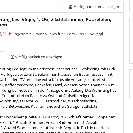
Verfügbarkeiten anzeigen
ung Leo, 65qm, 1. OG, 2 Schlafzimmer, Kachelofen,
lkon
8,12 €
Tagespreis Zimmer/Fewo für 1 Pers. (Erw./Kind)
zzgl.
Verfügbarkeiten anzeigen
nung Leo liegt im malerischen Ettenhausen - Schleching mit Blick
e verfügt über zwei Schlafzimmer, klassischen Bauernesstisch mit
chelofen, TV und eine extra Küche, die voll ausgestattet ist
er, Kaffeemaschine, Backofen, Herd, Wasserkocher, Toaster u.v.m.).
hnung befindet sich in der 1. Etage ohne Aufzug. Die Wohnung hat
roßen möblierten Balkon zu Ost und Südseite zeigend.
r-Wohnung, Dusche/WC, Haartrockner, Waschmaschine,
keit, Bettwäsche, Küchenhandtücher, Garagenstellplatz.
r:
Doppelbett (Breite: 151-180 cm): 1
2. Schlafzimmer:
Doppelbett
80 cm): 1
Anzahl Zimmer:
Anzahl Badezimmer: 1, Anzahl
 2, Anzahl Wohnzimmer: 1
Aussicht:
Bergblick, Blick in die Natur,