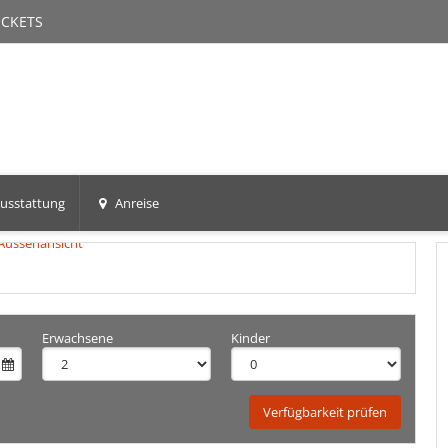
ICKETS
n
usstattung
Anreise
Erwachsene
Kinder
Verfügbarkeit prüfen