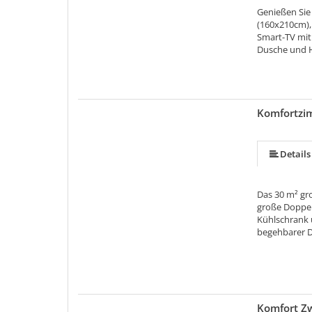
Genießen Sie
(160x210cm), 
Smart-TV mit 
Dusche und H
Komfortzim
Details
Das 30 m² gro
große Doppel
Kühlschrank u
begehbarer D
Komfort Zw