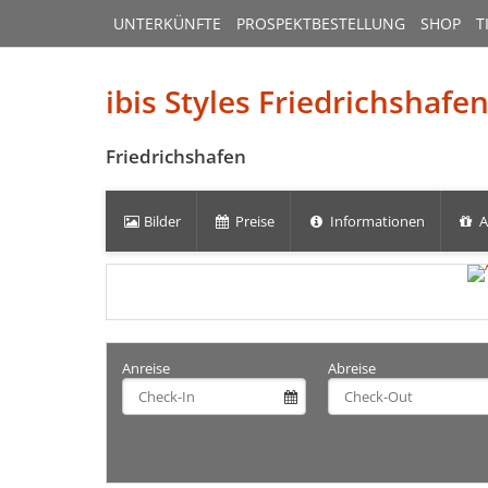
UNTERKÜNFTE
PROSPEKTBESTELLUNG
SHOP
T
ibis Styles Friedrichshafe
Friedrichshafen
Bilder
Preise
Informationen
A
Anreise
Abreise