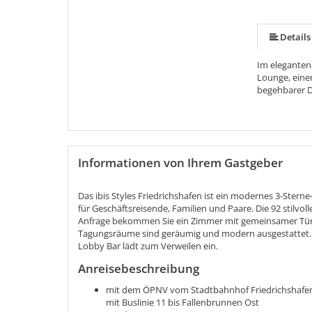
Details
Im eleganten 
Lounge, einen
begehbarer Du
Informationen von Ihrem Gastgeber
Das ibis Styles Friedrichshafen ist ein modernes 3-Stern
für Geschäftsreisende, Familien und Paare. Die 92 stilvo
Anfrage bekommen Sie ein Zimmer mit gemeinsamer Tür od
Tagungsräume sind geräumig und modern ausgestattet. 
Lobby Bar lädt zum Verweilen ein.
Anreisebeschreibung
mit dem ÖPNV vom Stadtbahnhof Friedrichshafen: B
mit Buslinie 11 bis Fallenbrunnen Ost