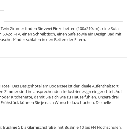
Twin Zimmer finden Sie zwei Einzelbetten (100x210cm) , eine Sofa-
 50-Zoll-TV, einen Schreibtisch, einen Safe sowie ein Design Bad mit
sche. Kinder schlafen in den Betten der Eltern.
e-Hotel. Das Designhotel am Bodensee ist der ideale Aufenthaltsort
llen Zimmer sind im ansprechenden Industriedesign eingerichtet. Auf
er Kitchenette, damit Sie sich wie zu Hause fühlen. Unsere drei
Frühstück können Sie je nach Wunsch dazu buchen. Die helle
uslinie 5 bis Glärnischstraße, mit Buslinie 10 bis FN Hochschulen,