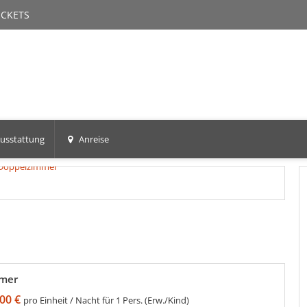
ICKETS
usstattung
Anreise
+5
mer
00 €
pro Einheit / Nacht für 1 Pers. (Erw./Kind)