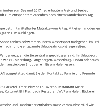
ehminuten zum See und 2017 neu erbautem Frei- und Seebad
en lädt zum entspanntem Ausruhen nach einem wunderbaren Tag
ppelbett mit mittelharter Matratze vom Alltag. Mit einem modernen
m guten Film ausklingen.
Sonne tanken, schwimmen, Ihrem Wassersport nachgehen, im Frei-
einfach nur die entspannte Urlaubsatmosphäre genießen.
 Wanderwege, an die Sie zentral angeschlossen sind. Ihr Urlaubsort
dten wie z.B. Meersburg, Langenargen, Wasserburg, Lindau oder auch
 dem ausgiebigen Shoppen ein Eis am Hafen essen.
WLAN ausgestattet, damit Sie den Kontakt zu Familie und Freunde
t, Bäckerei Ulmer, Pizzeria La Taverna, Restaurant Meier,
ee, Kulturort Bhf Fischbach, Restaurant WVF am Hafen, Bäckerei
ttwäsche und Handtücher enthalten sowie Verbrauchsartikel wie