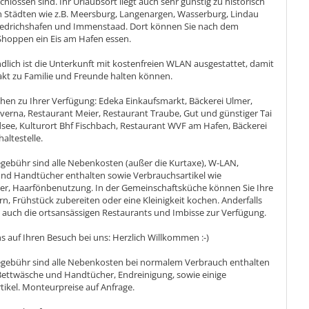
chlossen sind. Ihr Urlaubsort liegt auch sehr günstig zu historisch
n Städten wie z.B. Meersburg, Langenargen, Wasserburg, Lindau
iedrichshafen und Immenstaad. Dort können Sie nach dem
Shoppen ein Eis am Hafen essen.
dlich ist die Unterkunft mit kostenfreien WLAN ausgestattet, damit
akt zu Familie und Freunde halten können.
ehen zu Ihrer Verfügung: Edeka Einkaufsmarkt, Bäckerei Ulmer,
averna, Restaurant Meier, Restaurant Traube, Gut und günstiger Tai
see, Kulturort Bhf Fischbach, Restaurant WVF am Hafen, Bäckerei
altestelle.
cegebühr sind alle Nebenkosten (außer die Kurtaxe), W-LAN,
nd Handtücher enthalten sowie Verbrauchsartikel wie
ier, Haarfönbenutzung. In der Gemeinschaftsküche können Sie Ihre
rn, Frühstück zubereiten oder eine Kleinigkeit kochen. Anderfalls
 auch die ortsansässigen Restaurants und Imbisse zur Verfügung.
s auf Ihren Besuch bei uns: Herzlich Willkommen :-)
cegebühr sind alle Nebenkosten bei normalem Verbrauch enthalten
Bettwäsche und Handtücher, Endreinigung, sowie einige
tikel. Monteurpreise auf Anfrage.