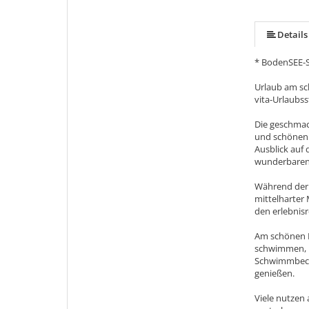
Details
* BodenSEE-
Urlaub am sc
vita-Urlaubs
Die geschmac
und schönen 
Ausblick auf
wunderbaren
Während der 
mittelharter
den erlebnis
Am schönen 
schwimmen, I
Schwimmbecke
genießen.
Viele nutzen 