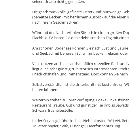
seinen Urlaub richtig genießen.
Die geschmackvolle, geflieste Unterkunft nur wenige G
(beheitze Becken) mit herrlichem Ausblick auf die Alp
nach Ihrem Geschmack ein.
Während der Nacht erholen Sie sich in einem großen Do
Flachbild-TV lassen Sie den erlebnisreichen Tag mit eine
Am schönen Bodensee können Sie nach Lust und Laune 
und Seebad mit beheizen Schwimmbecken relaxen oder 
Viele nutzen auch die landschaftlich reizvollen Rad- und
liegt auch sehr günstig zu historisch interessanten Stä
Friedrichshafen und Immenstaad. Dort können Sie nach
Selbstverständlich ist die Unterkunft mit kostenfreien 
halten können.
Weiterhin stehen zu Ihrer Verfügung: Edeka Einkaufsmark
Restaurant Traube, Gut und günstiger Tai Imbiss Sawads
Schwarz, Bushaltestelle.
In der Servicegebühr sind alle Nebenkosten, W-LAN, Be
Toilettenpapier, Seife, Duschgel, Haarfönbenutzung.