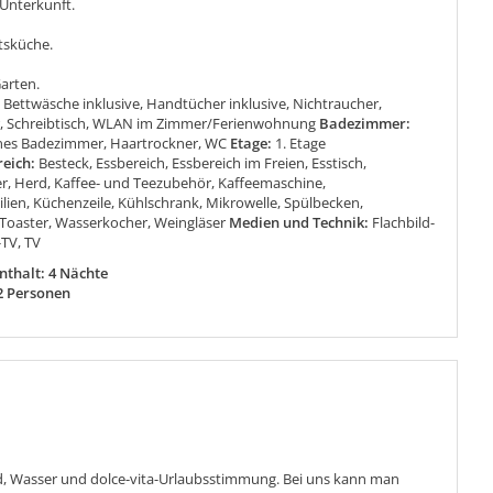
Unterkunft.
tsküche.
Garten.
:
Bettwäsche inklusive, Handtücher inklusive, Nichtraucher,
, Schreibtisch, WLAN im Zimmer/Ferienwohnung
Badezimmer:
nes Badezimmer, Haartrockner, WC
Etage:
1. Etage
reich:
Besteck, Essbereich, Essbereich im Freien, Esstisch,
er, Herd, Kaffee- und Teezubehör, Kaffeemaschine,
lien, Küchenzeile, Kühlschrank, Mikrowelle, Spülbecken,
 Toaster, Wasserkocher, Weingläser
Medien und Technik:
Flachbild-
-TV, TV
thalt: 4 Nächte
2 Personen
d, Wasser und dolce-vita-Urlaubsstimmung. Bei uns kann man