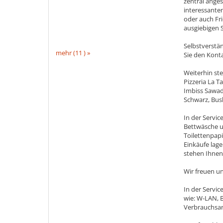
zentral anges
interessante
oder auch Fr
ausgiebigen 
Selbstverstän
mehr (11 ) »
Sie den Kont
Weiterhin st
Pizzeria La T
Imbiss Sawad
Schwarz, Bush
In der Servi
Bettwäsche u
Toilettenpap
Einkäufe lage
stehen Ihnen
Wir freuen un
In der Servi
wie: W-LAN, 
Verbrauchsar