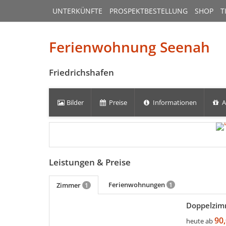
UNTERKÜNFTE
PROSPEKTBESTELLUNG
SHOP
T
Ferienwohnung Seenah
Friedrichshafen
Bilder
Preise
Informationen
A
Leistungen & Preise
Ferienwohnungen
Zimmer
1
1
Doppelzim
mehr (11 ) »
mehr (11 ) »
mehr (11 ) »
mehr (11 ) »
mehr (11 ) »
mehr (11 ) »
mehr (11 ) »
90,
heute ab