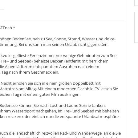
SEEnah *
hönen BodenSee, nah zu See, Sonne, Strand, Wasser und dolce-
stimmung. Bei uns kann man seinen Urlaub richtig genießen.
kvolle, geflieste Ferienzimmer nur wenige Gehminuten zum See
Frei- und Seebad (beheitze Becken) entfernt mit herrlichem
 die Alpen lädt zum entspanntem Ausruhen nach einem
 Tag nach Ihrem Geschmack ein.
Nacht erholen Sie sich in einem großen Doppelbett mit
 Matratze vom Alltag. Mit einem modernen Flachbild-TV lassen Sie
reichen Tag mit einem guten Film ausklingen.
Bodensee können Sie nach Lust und Laune Sonne tanken,
hrem Wassersport nachgehen, im Frei- und Seebad mit beheizen
n relaxen oder einfach nur die entspannte Urlaubsatmosphäre
auch die landschaftlich reizvollen Rad- und Wanderwege, an die Sie