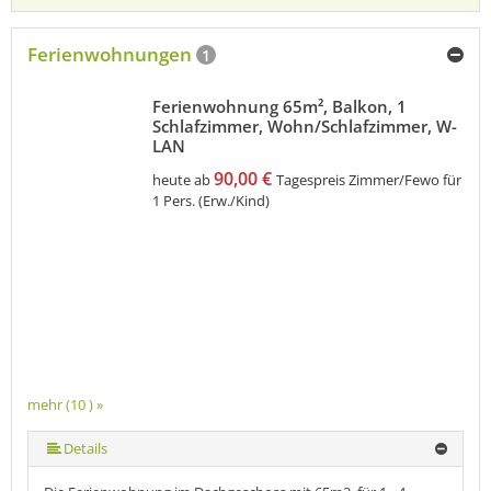
Ferienwohnungen
1
Ferienwohnung 65m², Balkon, 1
Schlafzimmer, Wohn/Schlafzimmer, W-
LAN
90,00 €
heute ab
Tagespreis Zimmer/Fewo für
1 Pers. (Erw./Kind)
mehr (10 ) »
mehr (10 ) »
mehr (10 ) »
mehr (10 ) »
mehr (10 ) »
mehr (10 ) »
mehr (10 ) »
Details