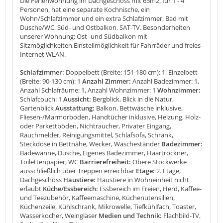
Die Ferienwohnung im Dachgeschoss mit 65m2, für 1 - 4
Personen, hat eine separate Kochnische, ein
Wohn/Schlafzimmer und ein extra Schlafzimmer, Bad mit
Dusche/WC, Süd- und Ostbalkon, SAT-TV. Besonderheiten
unserer Wohnung: Ost -und Südbalkon mit
Sitzmöglichkeiten,Einstellmöglichkeit für Fahrräder und freies
Internet WLAN.
Schlafzimmer:
Doppelbett (Breite: 151-180 cm): 1, Einzelbett
(Breite: 90-130 cm): 1
Anzahl Zimmer:
Anzahl Badezimmer: 1,
Anzahl Schlafräume: 1, Anzahl Wohnzimmer: 1
Wohnzimmer:
Schlafcouch: 1
Aussicht:
Bergblick, Blick in die Natur,
Gartenblick
Ausstattung:
Balkon, Bettwäsche inklusive,
Fliesen-/Marmorboden, Handtücher inklusive, Heizung, Holz-
oder Parkettböden, Nichtraucher, Privater Eingang,
Rauchmelder, Reinigungsmittel, Schlafsofa, Schrank,
Steckdose in Bettnähe, Wecker, Wäscheständer
Badezimmer:
Badewanne, Dusche, Eigenes Badezimmer, Haartrockner,
Toilettenpapier, WC
Barrierefreiheit:
Obere Stockwerke
ausschließlich über Treppen erreichbar
Etage:
2. Etage,
Dachgeschoss
Haustiere:
Haustiere in Wohneinheit nicht
erlaubt
Küche/Essbereich:
Essbereich im Freien, Herd, Kaffee-
und Teezubehör, Kaffeemaschine, Küchenutensilien,
Küchenzeile, Kühlschrank, Mikrowelle, Tiefkühlfach, Toaster,
Wasserkocher, Weingläser
Medien und Technik:
Flachbild-TV,