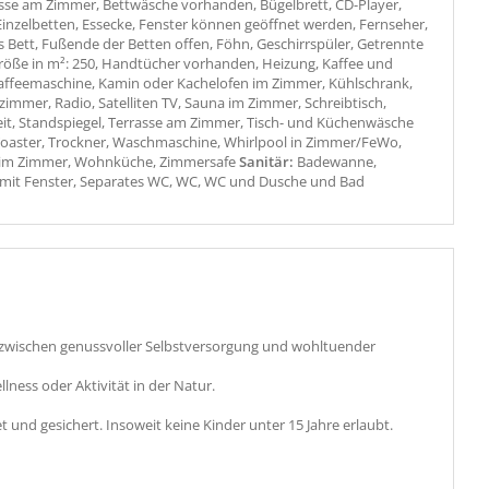
sse am Zimmer, Bettwäsche vorhanden, Bügelbrett, CD-Player,
Einzelbetten, Essecke, Fenster können geöffnet werden, Fernseher,
 Bett, Fußende der Betten offen, Föhn, Geschirrspüler, Getrennte
röße in m²: 250, Handtücher vorhanden, Heizung, Kaffee und
affeemaschine, Kamin oder Kachelofen im Zimmer, Kühlschrank,
immer, Radio, Satelliten TV, Sauna im Zimmer, Schreibtisch,
eit, Standspiegel, Terrasse am Zimmer, Tisch- und Küchenwäsche
oaster, Trockner, Waschmaschine, Whirlpool in Zimmer/FeWo,
 im Zimmer, Wohnküche, Zimmersafe
Sanitär:
Badewanne,
it Fenster, Separates WC, WC, WC und Dusche und Bad
el zwischen genussvoller Selbstversorgung und wohltuender
ness oder Aktivität in der Natur.
et und gesichert. Insoweit keine Kinder unter 15 Jahre erlaubt.