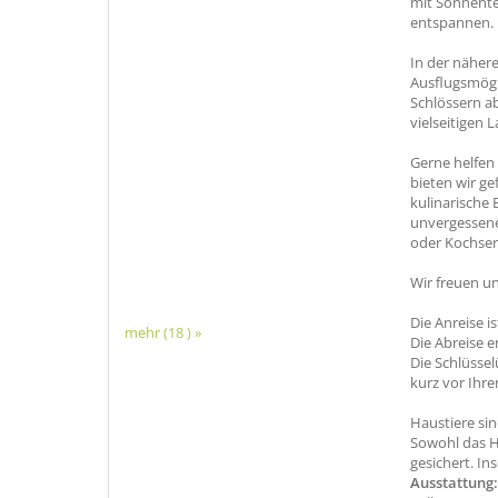
mit Sonnente
entspannen.
In der näher
Ausflugsmögl
Schlössern a
vielseitigen
Gerne helfen
bieten wir g
kulinarische
unvergessene
oder Kochserv
Wir freuen un
Die Anreise i
mehr (18 ) »
Die Abreise er
Die Schlüssel
kurz vor Ihre
Haustiere sin
Sowohl das H
gesichert. In
Ausstattung