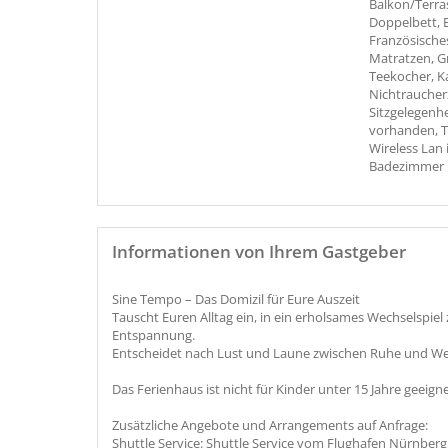
Balkon/Terra
Doppelbett, 
Französisches
Matratzen, G
Teekocher, K
Nichtraucherz
Sitzgelegenh
vorhanden, T
Wireless Lan
Badezimmer m
Informationen von Ihrem Gastgeber
Sine Tempo – Das Domizil für Eure Auszeit
Tauscht Euren Alltag ein, in ein erholsames Wechselspi
Entspannung.
Entscheidet nach Lust und Laune zwischen Ruhe und Well
Das Ferienhaus ist nicht für Kinder unter 15 Jahre geeign
Zusätzliche Angebote und Arrangements auf Anfrage:
Shuttle Service: Shuttle Service vom Flughafen Nürnberg