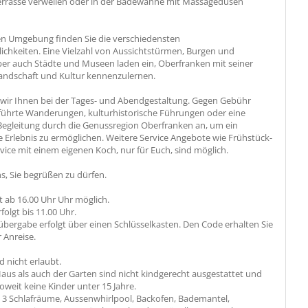
rrasse verweilen oder in der Badewanne mit Massagedüsen
en Umgebung finden Sie die verschiedensten
ichkeiten. Eine Vielzahl von Aussichtstürmen, Burgen und
ber auch Städte und Museen laden ein, Oberfranken mit seiner
 Landschaft und Kultur kennenzulernen.
 wir Ihnen bei der Tages- und Abendgestaltung. Gegen Gebühr
eführte Wanderungen, kulturhistorische Führungen oder eine
 Begleitung durch die Genussregion Oberfranken an, um ein
 Erlebnis zu ermöglichen. Weitere Service Angebote wie Frühstück-
ice mit einem eigenen Koch, nur für Euch, sind möglich.
s, Sie begrüßen zu dürfen.
st ab 16.00 Uhr Uhr möglich.
folgt bis 11.00 Uhr.
übergabe erfolgt über einen Schlüsselkasten. Den Code erhalten Sie
r Anreise.
d nicht erlaubt.
aus als auch der Garten sind nicht kindgerecht ausgestattet und
soweit keine Kinder unter 15 Jahre.
:
3 Schlafräume, Aussenwhirlpool, Backofen, Bademantel,