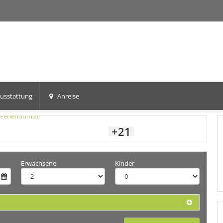
usstattung
Anreise
+21
Erwachsene
Kinder