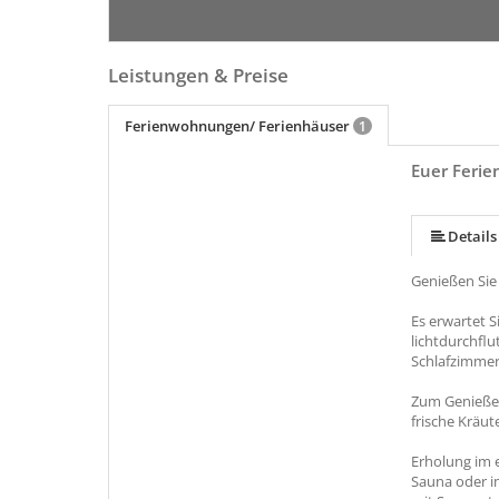
Leistungen & Preise
Ferienwohnungen/ Ferienhäuser
1
Euer Ferie
mehr (18 ) »
mehr (18 ) »
mehr (18 ) »
mehr (18 ) »
mehr (18 ) »
mehr (18 ) »
mehr (18 ) »
mehr (18 ) »
mehr (18 ) »
mehr (18 ) »
mehr (18 ) »
mehr (18 ) »
mehr (18 ) »
mehr (18 ) »
Details
Genießen Sie 
Es erwartet S
lichtdurchflu
Schlafzimmer
Zum Genießen
frische Kräu
Erholung im 
Sauna oder i