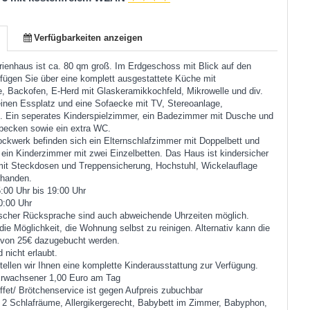
Verfügbarkeiten anzeigen
ienhaus ist ca. 80 qm groß. Im Erdgeschoss mit Blick auf den
rfügen Sie über eine komplett ausgestattete Küche mit
, Backofen, E-Herd mit Glaskeramikkochfeld, Mikrowelle und div.
einen Essplatz und eine Sofaecke mit TV, Stereoanlage,
. Ein seperates Kinderspielzimmer, ein Badezimmer mit Dusche und
ecken sowie ein extra WC.
ckwerk befinden sich ein Elternschlafzimmer mit Doppelbett und
ein Kinderzimmer mit zwei Einzelbetten. Das Haus ist kindersicher
 mit Steckdosen und Treppensicherung, Hochstuhl, Wickelauflage
rhanden.
:00 Uhr bis 19:00 Uhr
0:00 Uhr
ischer Rücksprache sind auch abweichende Uhrzeiten möglich.
die Möglichkeit, die Wohnung selbst zu reinigen. Alternativ kann die
 von 25€ dazugebucht werden.
 nicht erlaubt.
tellen wir Ihnen eine komplette Kinderausstattung zur Verfügung.
Erwachsener 1,00 Euro am Tag
fet/ Brötchenservice ist gegen Aufpreis zubuchbar
:
2 Schlafräume, Allergikergerecht, Babybett im Zimmer, Babyphon,