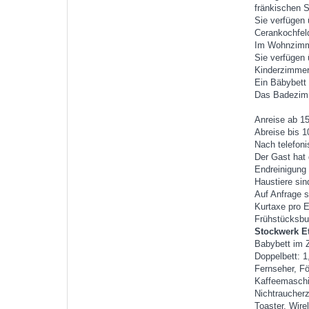
fränkischen S
Sie verfügen
Cerankochfeld
Im Wohnzimme
Sie verfügen
Kinderzimmer
Ein Bäbybett 
Das Badezimm
Anreise ab 15
Abreise bis 1
Nach telefon
Der Gast hat 
Endreinigung
Haustiere sind
Auf Anfrage s
Kurtaxe pro 
Frühstücksbuf
Stockwerk E
Babybett im 
Doppelbett: 1
Fernseher, Fö
Kaffeemaschi
Nichtraucher
Toaster, Wir