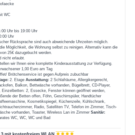
Sofaecke
it WC
:00 Uhr bis 19:00 Uhr
0:00 Uhr
ischer Rücksprache sind auch abweichende Uhrzeiten möglich.
die Möglichkeit, die Wohnung selbst zu reinigen. Alternativ kann die
 von 25€ dazugebucht werden.
 nicht erlaubt.
tellen wir Ihnen eine komplette Kinderausstattung zur Verfügung.
Erwachsener 1,00 Euro am Tag
fet/ Brötchenservice ist gegen Aufpreis zubuchbar
tage:
2. Etage
Ausstattung:
2 Schlafräume, Allergikergerecht,
ckofen, Balkon, Bettwäsche vorhanden, Bügelbrett, CD-Player,
, Einzelbetten: 2, Essecke, Fenster können geöffnet werden,
ßende der Betten offen, Föhn, Geschirrspüler, Handtücher
affeemaschine, Kosmetikspiegel, Küchenzeile, Kühlschrank,
ichtraucherzimmer, Radio, Satelliten TV, Telefon im Zimmer, Tisch-
sche vorhanden, Toaster, Wireless Lan im Zimmer
Sanitär:
arates WC, WC, WC und Bad
 3 mit kostenfreiem WLAN