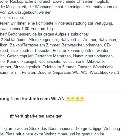
ischer Rücksprache sind auch abweichende Uhrzeiten möglich.
die Möglichkeit, die Wohnung selbst zu reinigen. Alternativ kann die
 von 25€ dazugebucht werden.
 nicht erlaubt.
tellen wir Ihnen eine komplette Kinderausstattung zur Verfügung.
Erwachsener 1,00 Euro am Tag
fet/ Brötchenservice ist gegen Aufpreis zubuchbar
:
2 Schlafräume, Allergikergerecht, Babybett im Zimmer, Babyphon,
lkon, Balkon/Terrasse am Zimmer, Bettwäsche vorhanden, CD-
lbett, Einzelbetten, Essecke, Fenster können geöffnet werden,
hn, Geschirrspüler, Getrennte Matratzen, Handtücher vorhanden,
ne, Kosmetikspiegel, Küchenzeile, Kühlschrank, Mikrowelle,
zimmer, Sitzgelegenheit, Telefon im Zimmer, Toaster, Wohnküche
zimmer mit Fenster, Dusche, Separates WC, WC, Waschbecken: 1
nung 1 mit kostenfreiem WLAN
Verfügbarkeiten anzeigen
liegt im zweiten Stock des Bauernhauses. Die großzügige Wohnung
viel Platz mit einem extra Wohnzimmer und ist gemütlich im