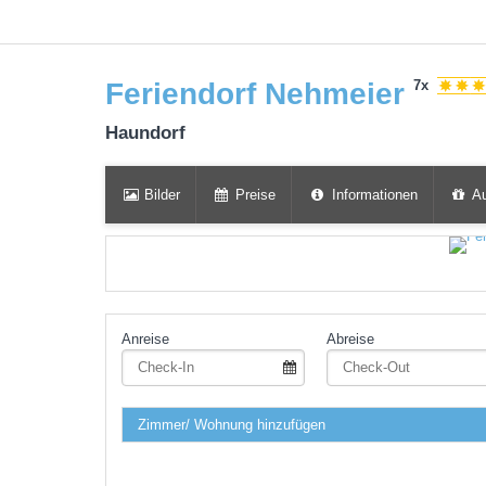
Feriendorf Nehmeier
7x
Haundorf
Bilder
Preise
Informationen
Au
Anreise
Abreise
Zimmer/ Wohnung hinzufügen