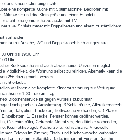
tiel und kindersicher eingerichtet.
 über eine komplette Küche mit Spülmaschine, Backofen mit
, Mikrowelle und div. Kleingeräte und einen Essplatz.
r steht eine gemütliche Sofaecke mit TV.
 über zwei Schlafzimmer mit Doppelbetten und einem zustätzlichem
.
ist vorhanden.
er ist mit Dusche, WC und Doppelwaschtisch ausgestattet.
:00 Uhr bis 19:00 Uhr
0:00 Uhr
ischer Rücksprache sind auch abweichende Uhrzeiten möglich.
die Möglichkeit, die Wohnung selbst zu reinigen. Alternativ kann die
 von 25€ dazugebucht werden.
 nicht erlaubt.
tellen wir Ihnen eine komplette Kinderausstattung zur Verfügung.
Erwachsener 1,00 Euro am Tag
fet/ Brötchenservice ist gegen Aufpreis zubuchbar
tage:
Dachgeschoss
Ausstattung:
3 Schlafräume, Allergikergerecht,
Zimmer, Babyphon, Backofen, Bettwäsche vorhanden, CD-Player,
, Einzelbetten: 1, Essecke, Fenster können geöffnet werden,
hn, Geschirrspüler, Getrennte Matratzen, Handtücher vorhanden,
ne, Kosmetikspiegel, Küchenzeile, Kühlschrank, Mikrowelle,
zimmer, Telefon im Zimmer, Tisch- und Küchenwäsche vorhanden,
eless Lan im Zimmer
Sanitär:
Badezimmer mit Fenster, Dusche,