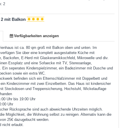
: 2
 2 mit Balkon
Verfügbarkeiten anzeigen
ienhaus ist ca. 80 qm groß mit Balkon oben und unten. Im
verfügen Sie über eine komplett ausgestattete Küche mit
, Backofen, E-Herd mit Glaskeramikkochfeld, Mikrowelle und div.
einen Essplatz und eine Sofaecke mit TV, Stereoanlage,
. Ein seperates Kinderspielzimmer, ein Badezimmer mit Dusche und
ecken sowie ein extra WC.
ckwerk befinden sich ein Elternschlafzimmer mit Doppelbett und
ein Kinderzimmer mit zwei Einzelbetten. Das Haus ist kindersicher
 mit Steckdosen und Treppensicherung, Hochstuhl, Wickelauflage
rhanden
:00 Uhr bis 19:00 Uhr
0:00 Uhr
ischer Rücksprache sind auch abweichende Uhrzeiten möglich.
die Möglichkeit, die Wohnung selbst zu reinigen. Alternativ kann die
 von 25€ dazugebucht werden.
 nicht erlaubt.