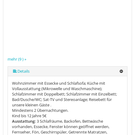
mehr (9 ) »
mehr (9 ) »
mehr (9 ) »
mehr (9 ) »
mehr (9 ) »
mehr (9 ) »
Details
Wohnzimmer mit Essecke und Schlafsofa; Küche mit
Vollausstattung (Mikrowelle und Waschmaschine);
Schlafzimmer mit Doppelbett; Schlafzimmer mit Einzelbett;
Bad/Dusche/WC; Sat-TV und Stereoanlage; Reisebett für
unsere kleinen Gäste .
Mindestens 2 Übernachtungen.
Kind bis 12 Jahre 5€
Ausstattung:
3 Schlafräume, Backofen, Bettwäsche
vorhanden, Essecke, Fenster können geöffnet werden,
Fernseher, Fön, Geschirrspüler, Getrennte Matratzen,