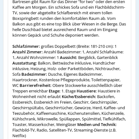
Bartresen gibt Raum für das Dinner "for two" oder den ersten
Kaffee am Morgen. Ein schickes Sofa und ein Flachbildschirm-
TV, sowie der abgeteilte Schlafbereich mit einem tollen
Boxspringbett runden den komfortablen Raum ab. Vom
Balkon aus gibt es eine top Blick über Wiesen in die Berge. Das
helle Duschbad bietet ausreichend Raum und im Eingang
können Gepäck und Schuhe deponiert werden.
Schlafzimmer:
großes Doppelbett (Breite: 181-210 cm): 1
Anzahl Zimmer:
Anzahl Badezimmer: 1, Anzahl Schlafräume:
1, Anzahl Wohnzimmer: 1
Aussicht:
Bergblick, Gartenblick
Ausstattung:
Balkon, Bettwäsche inklusive, Handtücher
inklusive, Heizung, Holz- oder Parkettböden, Nichtraucher,
Sofa
Badezimmer:
Dusche, Eigenes Badezimmer,
Haartrockner, Kostenlose Pflegeprodukte, Toilettenpapier,
WC
Barrierefreiheit:
Obere Stockwerke ausschließlich über
Treppen erreichbar
Etage:
1. Etage
Haustiere:
Haustiere in
Wohneinheit nicht erlaubt
Küche/Essbereich:
Backofen,
Essbereich, Essbereich im Freien, Geschirr, Geschirrspüler,
Geschirrspültabs, Geschirrtücher, Gewürze, Herd, Kaffee- und
Teezubehör, Kaffeemaschine, Küchenutensilien, Küchenzeile,
Kühlschrank, Mikrowelle, Spüllappen, Spülmittel, Tiefkühlfach,
Toaster, Wasserkocher, Weingläser
Medien und Technik:
Flachbild-TV, Radio, Satelliten-TV, Streaming-Dienste (z.B.
Netflix)