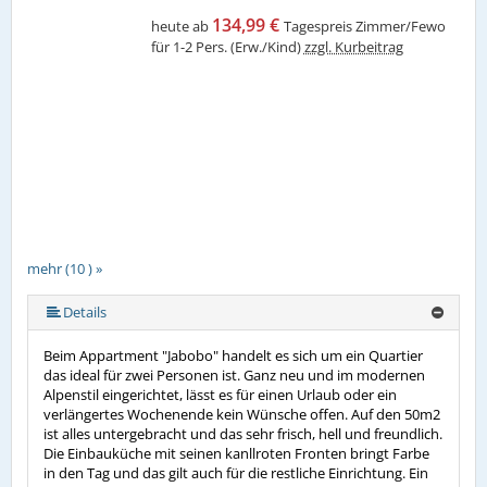
134,99 €
heute ab
Tagespreis Zimmer/Fewo
für 1-2 Pers. (Erw./Kind)
zzgl. Kurbeitrag
mehr (10 ) »
mehr (10 ) »
mehr (10 ) »
mehr (10 ) »
mehr (10 ) »
mehr (10 ) »
mehr (10 ) »
Details
Beim Appartment "Jabobo" handelt es sich um ein Quartier
das ideal für zwei Personen ist. Ganz neu und im modernen
Alpenstil eingerichtet, lässt es für einen Urlaub oder ein
verlängertes Wochenende kein Wünsche offen. Auf den 50m2
ist alles untergebracht und das sehr frisch, hell und freundlich.
Die Einbauküche mit seinen kanllroten Fronten bringt Farbe
in den Tag und das gilt auch für die restliche Einrichtung. Ein