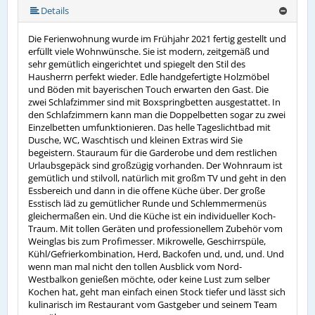
mehr (8 ) »
mehr (8 ) »
mehr (8 ) »
mehr (8 ) »
Details
Die Ferienwohnung wurde im Frühjahr 2021 fertig gestellt und
erfüllt viele Wohnwünsche. Sie ist modern, zeitgemäß und
sehr gemütlich eingerichtet und spiegelt den Stil des
Hausherrn perfekt wieder. Edle handgefertigte Holzmöbel
und Böden mit bayerischen Touch erwarten den Gast. Die
zwei Schlafzimmer sind mit Boxspringbetten ausgestattet. In
den Schlafzimmern kann man die Doppelbetten sogar zu zwei
Einzelbetten umfunktionieren. Das helle Tageslichtbad mit
Dusche, WC, Waschtisch und kleinen Extras wird Sie
begeistern. Stauraum für die Garderobe und dem restlichen
Urlaubsgepäck sind großzügig vorhanden. Der Wohnraum ist
gemütlich und stilvoll, natürlich mit großm TV und geht in den
Essbereich und dann in die offene Küche über. Der große
Esstisch läd zu gemütlicher Runde und Schlemmermenüs
gleichermaßen ein. Und die Küche ist ein individueller Koch-
Traum. Mit tollen Geräten und professionellem Zubehör vom
Weinglas bis zum Profimesser. Mikrowelle, Geschirrspüle,
Kühl/Gefrierkombination, Herd, Backofen und, und, und. Und
wenn man mal nicht den tollen Ausblick vom Nord-
Westbalkon genießen möchte, oder keine Lust zum selber
Kochen hat, geht man einfach einen Stock tiefer und lässt sich
kulinarisch im Restaurant vom Gastgeber und seinem Team