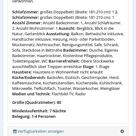
verwöhnen.
Schlafzimmer:
großes Doppelbett (Breite: 181-210 cm): 1
2.
Schlafzimmer:
großes Doppelbett (Breite: 181-210 cm): 1
Anzahl Zimmer:
Anzahl Badezimmer: 1, Anzahl Schlafräume:
2, Anzahl Wohnzimmer: 1
Aussicht:
Bergblick, Blick in die
Natur, Gartenblick
Ausstattung:
Balkon, Bettwäsche inklusive,
Handtücher inklusive, Heizung, Holz- oder Parkettböden,
Mückennetz, Nichtraucher, Reinigungsmittel, Safe, Schrank,
Sofa, Steckdose in Bettnähe
Badezimmer:
Dusche, Eigenes
Badezimmer, Haartrockner, Kostenlose Pflegeprodukte,
Toilettenpapier, WC
Barrierefreiheit:
Obere Stockwerke
ausschließlich über Treppen erreichbar
Etage:
1. Etage
Haustiere:
Haustiere in Wohneinheit nicht erlaubt
Küche/Essbereich:
Backofen, Esstisch, Geschirrspüler, Herd,
Kaffeemaschine, Küchenutensilien, Küchenzeile, Kühlschrank,
Mikrowelle, Tiefkühlfach, Toaster, Wasserkocher, Weingläser
Medien und Technik:
Flachbild-TV, Radio
Größe (Quadratmeter): 80
Mindestaufenthalt: 7 Nächte
Belegung: 1-4 Personen
Verfügbarkeiten anzeigen