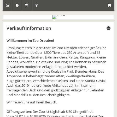
Verkaufsinformation
Willkommen im Zoo Dresden!
Erholung mitten in der Stadt. Im Zoo Dresden erleben große und
kleine Tierfreunde über 1.500 Tiere aus 250 Arten auf rund 13
Hektar. Löwen, Giraffen, Erdmännchen, Kattas, Kängurus, Kleine
Pandas, Wollaffen, Goldtakine und Pinguine können in naturnah
gestalteten modernen Anlagen beobachtet werden.
Absolut sehenswert sind die Koalas im Prof. Brandes-Haus. Das
Tropenhaus beherbergt zudem Affen, Zweifingerfaultiere,
Kugelgürteltiere, verschiedene Insekten und einen Sunda-Gavial.
Auch das 2019 neu eröffnete Afrikahaus zählt mit seinem
freitragenden Dach und den großzügigen Anlagen für Elefanten
und Mandrills zu den Besucherhighlights.
Wir freuen uns auf Ihren Besuch.
Öffnungszeiten:
Der Zoo ist täglich ab 8:30 Uhr geöffnet.
Vom 02.07. bis 16.08.2026, Donnerstag bis Sonntag, hat der Zoo