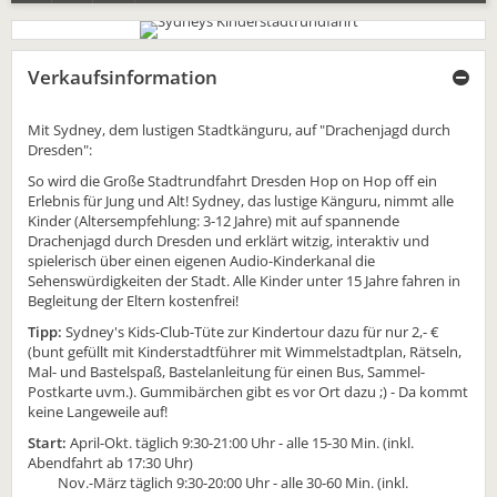
Verkaufsinformation
Mit Sydney, dem lustigen Stadtkänguru, auf "Drachenjagd durch
Dresden":
So wird die Große Stadtrundfahrt Dresden Hop on Hop off ein
Erlebnis für Jung und Alt! Sydney, das lustige Känguru, nimmt alle
Kinder (Altersempfehlung: 3-12 Jahre) mit auf spannende
Drachenjagd durch Dresden und erklärt witzig, interaktiv und
spielerisch über einen eigenen Audio-Kinderkanal die
Sehenswürdigkeiten der Stadt. Alle Kinder unter 15 Jahre fahren in
Begleitung der Eltern kostenfrei!
Tipp:
Sydney's Kids-Club-Tüte zur Kindertour dazu für nur 2,- €
(bunt gefüllt mit Kinderstadtführer mit Wimmelstadtplan, Rätseln,
Mal- und Bastelspaß, Bastelanleitung für einen Bus, Sammel-
Postkarte uvm.). Gummibärchen gibt es vor Ort dazu ;) - Da kommt
keine Langeweile auf!
Start:
April-Okt. täglich 9:30-21:00 Uhr - alle 15-30 Min. (inkl.
Abendfahrt ab 17:30 Uhr)
Nov.-März täglich 9:30-20:00 Uhr - alle 30-60 Min. (inkl.