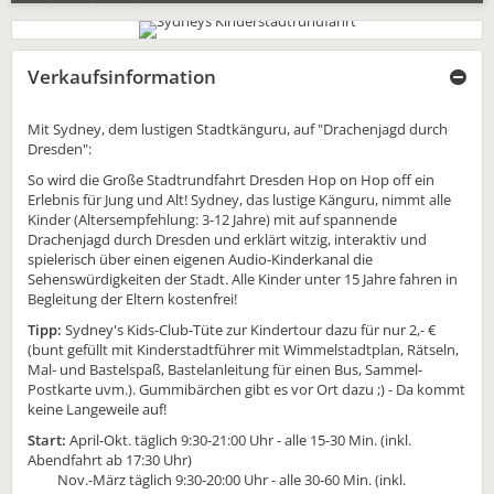
Verkaufsinformation
Mit Sydney, dem lustigen Stadtkänguru, auf "Drachenjagd durch
Dresden":
So wird die Große Stadtrundfahrt Dresden Hop on Hop off ein
Erlebnis für Jung und Alt! Sydney, das lustige Känguru, nimmt alle
Kinder (Altersempfehlung: 3-12 Jahre) mit auf spannende
Drachenjagd durch Dresden und erklärt witzig, interaktiv und
spielerisch über einen eigenen Audio-Kinderkanal die
Sehenswürdigkeiten der Stadt. Alle Kinder unter 15 Jahre fahren in
Begleitung der Eltern kostenfrei!
Tipp:
Sydney's Kids-Club-Tüte zur Kindertour dazu für nur 2,- €
(bunt gefüllt mit Kinderstadtführer mit Wimmelstadtplan, Rätseln,
Mal- und Bastelspaß, Bastelanleitung für einen Bus, Sammel-
Postkarte uvm.). Gummibärchen gibt es vor Ort dazu ;) - Da kommt
keine Langeweile auf!
Start:
April-Okt. täglich 9:30-21:00 Uhr - alle 15-30 Min. (inkl.
Abendfahrt ab 17:30 Uhr)
Nov.-März täglich 9:30-20:00 Uhr - alle 30-60 Min. (inkl.