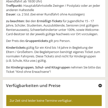
Abendfahrt ab 18:00 Uhr)
Treffpunkt:
Hauptabfahrtsstelle Zwinger / Postplatz oder an jeder
anderen Haltestelle
Dauer:
ca. 2 Std. (bei einer Rundfahrt ohne Aussteigen)
zu beachten:
Bei den
Ermäßigt-Tickets
für Jugendliche 15 - 17
Jahre, Schüler, Studenten, Auszubildende, Senioren (mit gültigem
Rentenausweis), Schwerbehinderter unter 100%, sowie Welcome-
Card-Besitzer ist der jeweils gültige Nachweis vor Ort vorzulegen.
Der Preis des
Gruppentickets
gilt pro Person.
Kindertickets
gültig für ein Kind bis 14 Jahre in Begleitung der
Eltern / Großeltern. Die Begleitperson benötigt eigenes Ticket zum
normalen Fahrpreis. Diese Tickets sind nicht für Kindergruppen
(z.B. Schule, Kita usw.) gültig.
Bei
Kindergruppen, Schul- und Kitagruppen
nehmen Sie bitte das
Ticket "Kind ohne Erwachsene"!
Verfügbarkeiten und Preise
Zur Zeit sind leider keine Termine verfügbar.