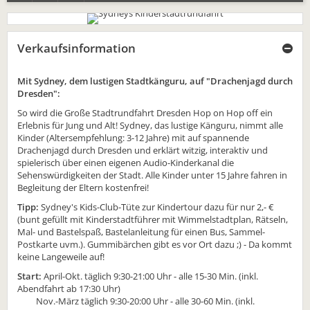
Verkaufsinformation
Mit Sydney, dem lustigen Stadtkänguru, auf "Drachenjagd durch
Dresden":
So wird die Große Stadtrundfahrt Dresden Hop on Hop off ein
Erlebnis für Jung und Alt! Sydney, das lustige Känguru, nimmt alle
Kinder (Altersempfehlung: 3-12 Jahre) mit auf spannende
Drachenjagd durch Dresden und erklärt witzig, interaktiv und
spielerisch über einen eigenen Audio-Kinderkanal die
Sehenswürdigkeiten der Stadt. Alle Kinder unter 15 Jahre fahren in
Begleitung der Eltern kostenfrei!
Tipp:
Sydney's Kids-Club-Tüte zur Kindertour dazu für nur 2,- €
(bunt gefüllt mit Kinderstadtführer mit Wimmelstadtplan, Rätseln,
Mal- und Bastelspaß, Bastelanleitung für einen Bus, Sammel-
Postkarte uvm.). Gummibärchen gibt es vor Ort dazu ;) - Da kommt
keine Langeweile auf!
Start:
April-Okt. täglich 9:30-21:00 Uhr - alle 15-30 Min. (inkl.
Abendfahrt ab 17:30 Uhr)
Nov.-März täglich 9:30-20:00 Uhr - alle 30-60 Min. (inkl.