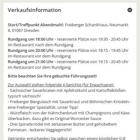
Verkaufsinformation
Start/Treffpunkt Abendmahl:
Freiberger Schankhaus, Neumarkt
8, 01067 Dresden
Rundgang um 18:00 Uhr
- reservierte Plätze von 19:30 - 20:45 Uhr
im Restaurant nach dem Rundgang
Rundgang um 20:00 Uhr
- reservierte Plätze von 18:15 - 19:45 Uhr
im Restaurant vor dem Rundgang
Rundgang um 21:00 Uhr
- reservierte Plätze von 19:15 - 20:45 Uhr
im Restaurant vor dem Rundgang
Bitte beachten Sie Ihre gebuchte Führungszeit!
Zur Auswahl stehen folgende 4 Gerichte (für Erwachsene):
- Sächsischer Sauerbraten mit Apfelrotkohl und Kartoffelklößen-
typisch sächsisch!
- Freiberger Biergulasch mit Sauerkraut und Böhmischen Knödeln-
eine Freiberger Spezialität, unser Tipp!
- Würzfleisch von der Hähnchenbrust mit Champignons und Käse
überbacken, dazu gibt es Original Worcester Sauce
- Drei Spinatknödel mit zerlassener Butter und gehobeltem
Parmesan - leckeres Veggiegericht!
Getränke: entscheiden Sie selbst zwischen einem köstlichen 0,3l