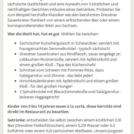
sächsische Gastlichkeit und eine Auswahl von 5 köstlichen und
reichhaltigen Gerichten inklusive eines Getränkes. Probieren Sie
zum Beispiel herzhafte Klassiker wie den berühmten Dresdner
Sauerbraten flankiert von einem erfrischenden Bier oder einem
korrespondierenden Wein aus Sachsen.
Wer die Wahl hat, hat es gut.
Wählen Sie zwischen:
Sächsischer Kutschergulasch in Schwarzbier, serviert mit
hausgemachten Semmelknödel - typisch sächsisch!
Dresdner Sauerbraten aus Rindfleisch, sauer eingelegt an
Lebkuchen-Rosinensoße, serviert mit Apfelrotkohl und
einem großen Kloß - Tipp des Küchenchefs!
Schnitzel vom Schwein mit Pommes frites, dazu
Salatgarnitur und Zitrone - das liebt jeder!
Hirschkeulenbraten mit Apfelrotkohl und einem großen
Kloß - für den großen Hunger!
2 Spinatknödel mit Blauschimmelsoße und Salatgarnitur -
leckeres Veggiegericht!
Kinder von 0 bis 14 Jahren essen à la carte, diese Gerichte sind
direkt im Restaurant zu bezahlen.
Getränke:
entscheiden Sie selbst zwischen einem köstlichen 0,3l
Bier (Dresdner Feldschlösschen), einem 0,25l Wasser oder 0,3
Softdrink oder einem 0,2l sächsischen Weißwein. Unsere jüngsten