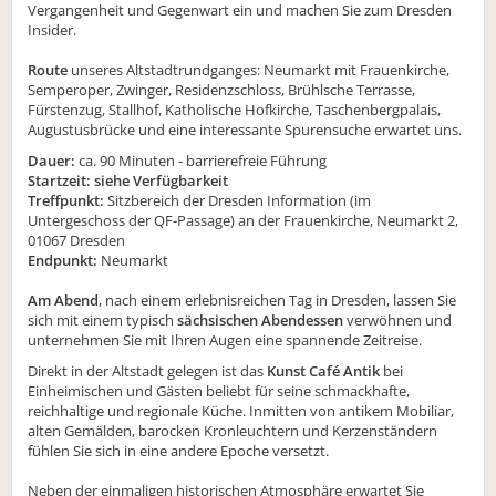
Vergangenheit und Gegenwart ein und machen Sie zum Dresden
Insider.
Route
unseres Altstadtrundganges: Neumarkt mit Frauenkirche,
Semperoper, Zwinger, Residenzschloss, Brühlsche Terrasse,
Fürstenzug, Stallhof, Katholische Hofkirche, Taschenbergpalais,
Augustusbrücke und eine interessante Spurensuche erwartet uns.
Dauer:
ca. 90 Minuten - barrierefreie Führung
Startzeit: siehe Verfügbarkeit
Treffpunkt:
Sitzbereich der Dresden Information (im
Untergeschoss der QF-Passage) an der Frauenkirche, Neumarkt 2,
01067 Dresden
Endpunkt:
Neumarkt
Am Abend
, nach einem erlebnisreichen Tag in Dresden, lassen Sie
sich mit einem typisch
sächsischen Abendessen
verwöhnen und
unternehmen Sie mit Ihren Augen eine spannende Zeitreise.
Direkt in der Altstadt gelegen ist das
Kunst Café Antik
bei
Einheimischen und Gästen beliebt für seine schmackhafte,
reichhaltige und regionale Küche. Inmitten von antikem Mobiliar,
alten Gemälden, barocken Kronleuchtern und Kerzenständern
fühlen Sie sich in eine andere Epoche versetzt.
Neben der einmaligen historischen Atmosphäre erwartet Sie