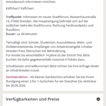
Amtsdeutsch informieren möchten.
Käffchen? Käffchen!
Treffpunkt:
Infotresen im neuen Stadtforum, Waisenhausstraße
14, 01069 Dresden. Der Haupteingang befindet sich auf der
südlichen Seite des Stadtforums, Richtung Ferdinandplatz und
Rundkino.
Dauer:
ca. 60 Minuten
*ermäßigt sind: Schüler, Studenten, Auszubildene, Wehr- und
Zivildienstleistende, Empfänger von Arbeitslosengeld, Inhaber
Dresden Pass, Menschen mit Behinderung
Für Kinder bis einschließlich 14 Jahre ist der Eintritt frei. Bitte
buchen Sie dafür gegebenenfalls maximal 4 Tickets dazu.
Schulklassen sind willkommen! Bitte richten Sie Ihre Anfrage direkt
an info@dresden.travel.
Sommeraktion
- Als kleines Dankeschön erhalten Sie bei Ihrem
Rundgang einen 2-für-1-Gutschein für ein Dresdner Eis, einlösbar
bis 30.09.2026.
Verfügbarkeiten und Preise