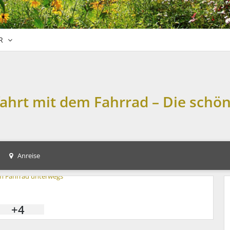
R
fahrt mit dem Fahrrad – Die schö
Anreise
+4