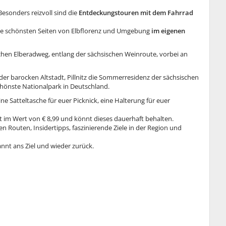
Besonders reizvoll sind die
Entdeckungstouren mit dem Fahrrad
die schönsten Seiten von Elbflorenz und Umgebung
im eigenen
chen Elberadweg, entlang der sächsischen Weinroute, vorbei an
der barocken Altstadt, Pillnitz die Sommerresidenz der sächsischen
schönste Nationalpark in Deutschland.
eine Satteltasche für euer Picknick, eine Halterung für euer
m Wert von € 8,99 und könnt dieses dauerhaft behalten.
en Routen, Insidertipps, faszinierende Ziele in der Region und
annt ans Ziel und wieder zurück.