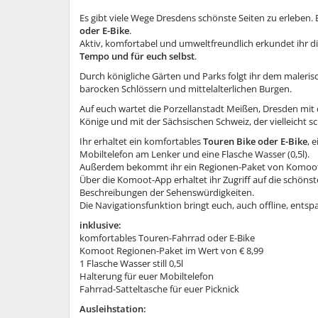
Es gibt viele Wege Dresdens schönste Seiten zu erleben. 
oder E-Bike
.
Aktiv, komfortabel und umweltfreundlich erkundet ihr 
Tempo und für euch selbst
.
Durch königliche Gärten und Parks folgt ihr dem maleris
barocken Schlössern und mittelalterlichen Burgen.
Auf euch wartet die Porzellanstadt Meißen, Dresden mit 
Könige und mit der Sächsischen Schweiz, der vielleicht 
Ihr erhaltet ein komfortables
Touren Bike oder E-Bike
, 
Mobiltelefon am Lenker und eine Flasche Wasser (0,5l).
Außerdem bekommt ihr ein Regionen-Paket von Komoot i
Über die Komoot-App erhaltet ihr Zugriff auf die schönst
Beschreibungen der Sehenswürdigkeiten.
Die Navigationsfunktion bringt euch, auch offline, entsp
inklusive:
komfortables Touren-Fahrrad oder E-Bike
Komoot Regionen-Paket im Wert von € 8,99
1 Flasche Wasser still 0,5l
Halterung für euer Mobiltelefon
Fahrrad-Satteltasche für euer Picknick
Ausleihstation: