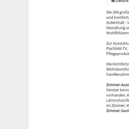
Details
Die 269 großz
und komforta
Aufenthalt - 
Gestaltung u
Wohlfühlatm
Zur Ausstatt
Flachbild-TV,
Pflegeproduk
Die Komfortz
Wohnkomfort.
Familienzimm
Zimmer-Auss
Fenster könn
vorhanden, K
Lärmschutzfen
im Zimmer, W
Zimmer-Sani