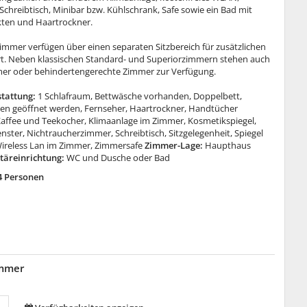
 Schreibtisch, Minibar bzw. Kühlschrank, Safe sowie ein Bad mit
ten und Haartrockner.
immer verfügen über einen separaten Sitzbereich für zusätzlichen
 Neben klassischen Standard- und Superiorzimmern stehen auch
er oder behindertengerechte Zimmer zur Verfügung.
tattung:
1 Schlafraum, Bettwäsche vorhanden, Doppelbett,
en geöffnet werden, Fernseher, Haartrockner, Handtücher
affee und Teekocher, Klimaanlage im Zimmer, Kosmetikspiegel,
ster, Nichtraucherzimmer, Schreibtisch, Sitzgelegenheit, Spiegel
ireless Lan im Zimmer, Zimmersafe
Zimmer-Lage:
Haupthaus
täreinrichtung:
WC und Dusche oder Bad
4 Personen
immer