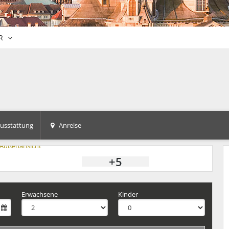
R
usstattung
Anreise
+5
Erwachsene
Kinder