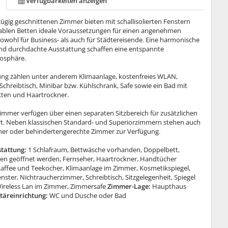
Verfügbarkeiten anzeigen
ügig geschnittenen Zimmer bieten mit schallisolierten Fenstern
blen Betten ideale Voraussetzungen für einen angenehmen
sowohl für Business- als auch für Städtereisende. Eine harmonische
nd durchdachte Ausstattung schaffen eine entspannte
osphäre.
ung zählen unter anderem Klimaanlage, kostenfreies WLAN,
 Schreibtisch, Minibar bzw. Kühlschrank, Safe sowie ein Bad mit
ten und Haartrockner.
immer verfügen über einen separaten Sitzbereich für zusätzlichen
 Neben klassischen Standard- und Superiorzimmern stehen auch
er oder behindertengerechte Zimmer zur Verfügung.
tattung:
1 Schlafraum, Bettwäsche vorhanden, Doppelbett,
en geöffnet werden, Fernseher, Haartrockner, Handtücher
affee und Teekocher, Klimaanlage im Zimmer, Kosmetikspiegel,
ster, Nichtraucherzimmer, Schreibtisch, Sitzgelegenheit, Spiegel
ireless Lan im Zimmer, Zimmersafe
Zimmer-Lage:
Haupthaus
täreinrichtung:
WC und Dusche oder Bad