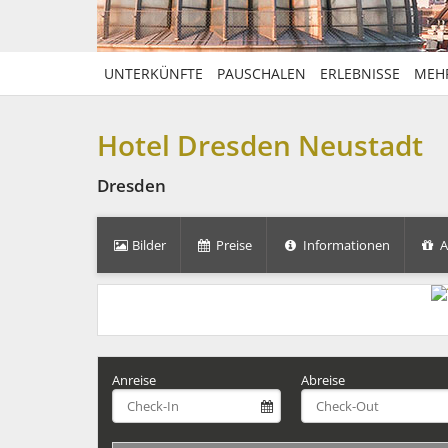
UNTERKÜNFTE
PAUSCHALEN
ERLEBNISSE
MEH
Hotel Dresden Neustadt
Dresden
Bilder
Preise
Informationen
A
Anreise
Abreise