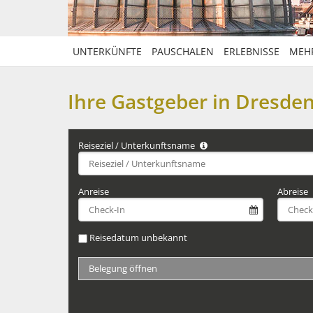
UNTERKÜNFTE
PAUSCHALEN
ERLEBNISSE
MEH
Ihre Gastgeber in Dresd
Reiseziel / Unterkunftsname
Anreise
Abreise
Reisedatum unbekannt
Belegung öffnen