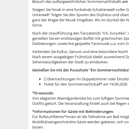
Besuch des außergewöhnlichen Sommernachtsballs
am 
Steigen Sie hinab in eine funkelnde Schattenwelt voller
Unterwelt" folgen Sie den Spuren des Orpheus und über
ganz der Magie der Musik hingeben. Wo im Dunkel der Nach
Sinne.
Nach der Uraufführung des Tanzabends "Ich, Eurydike", d
genießen Sie ein erstklassiges Buffet mit griechischen Spe
Darbietungen, sowie live gespielte Tanzmusik u.a. vom O
Verbinden Sie Kultur, Genuss und eine besondere Nacht 
Nach einem ausgiebigen Frühstück bleibt ausreichend Zeit,
Sehenswürdigkeiten der Stadt zu entdecken.
Genießen Sie mit der Pauschale "Ein Sommernachtsball
2 Übernachtungen im Doppelzimmer oder Einzelz
Ticket für den Sommernachtsball
*
am 19.09.2026
*Dresscode:
Von eleganter Abendgarderobe bis zum luftigen Sommerkl
Outfits gekürt. Die Veranstaltung findet auch bei Regen s
*Informationen für Gäste mit Behinderungen:
Für Rollstuhlfahrer*innen ist die Teilnahme am Ball mög
Mobilitätseingeschränkte Gäste werden gebeten, sich vor
lassen.