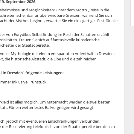
19. September 2026
.
 Geheimnisse und Möglichkeiten! Unter dem Motto „Reise in die
schreiten scheinbar unüberwindbare Grenzen, während Sie sich
t der Mythos beginnt, erwartet Sie ein einzigartiges Fest für alle
er von Eurydikes Selbstfindung im Reich der Schatten erzählt,
zialitäten. Freuen Sie sich auf fantasievolle künstlerische
rchester der Staatsoperette.
voller Mythologie mit einem entspannten Aufenthalt in Dresden.
 die historische Altstadt, die Elbe und die zahlreichen
 in Dresden" folgende Leistungen:
immer inklusive Frühstück
eid ist alles möglich. Um Mitternacht werden die zwei besten
tatt. Für ein wetterfestes Ballvergnügen wird gesorgt.
lich, jedoch mit eventuellen Einschränkungen verbunden.
 der Reservierung telefonisch von der Staatsoperette beraten zu