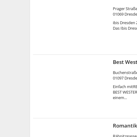
Prager Straße
01069
Dresd
ibis Dresden
Das Ibis Dre
Best Wes
Buchenstraß
01097
Dresd
Einfach mitR
BEST WESTERN
einem...
Romantik
Rähnitzgasse