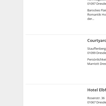
01097
Dresd
Barockes Fla
Romantik Hot
der...
Courtyar
Stauffenberga
01099
Dresd
Persönlichkei
Marriott Dre
Hotel Elb
Rosenstr. 36
01067
Dresd