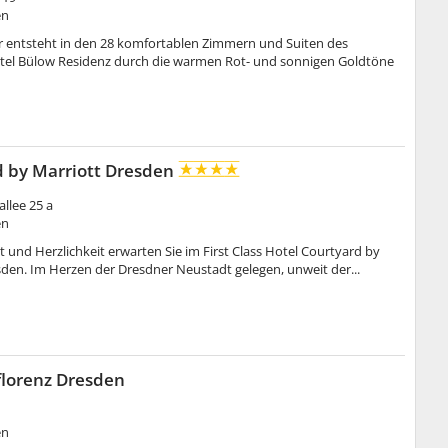
en
ir entsteht in den 28 komfortablen Zimmern und Suiten des
el Bülow Residenz durch die warmen Rot- und sonnigen Goldtöne
d by Marriott Dresden
llee 25 a
en
t und Herzlichkeit erwarten Sie im First Class Hotel Courtyard by
sden. Im Herzen der Dresdner Neustadt gelegen, unweit der...
florenz Dresden
en