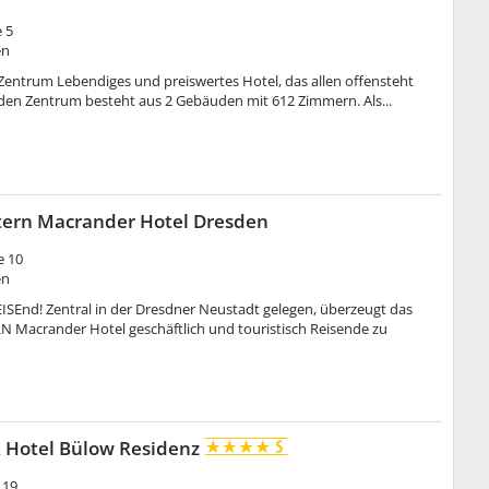
 5
en
 Zentrum Lebendiges und preiswertes Hotel, das allen offensteht
sden Zentrum besteht aus 2 Gebäuden mit 612 Zimmern. Als...
tern Macrander Hotel Dresden
e 10
en
EISEnd! Zentral in der Dresdner Neustadt gelegen, überzeugt das
 Macrander Hotel geschäftlich und touristisch Reisende zu
 Hotel Bülow Residenz
 19