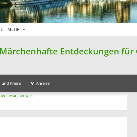
TE
MEHR
Märchenhafte Entdeckungen für G
 und Preise
Anreise