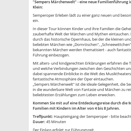
"Sempers Märchenwelt" - eine neue Familienführung 
Klein:
Semperoper Erleben lädt zu einer ganz neuen und beso
ein.
In dieser Tour können Kinder und ihre Familien die Geh
zauberhafte Welt der Märchen und Mythen eintauchen. 
durch das historische Opernhaus, bei der die kleinen un
beliebten Märchen wie „Dornröschen", „Schneewittchen" 
bekannten Märchen werden thematisiert - auch fantasti
Führung einbezogen.
Mit alters- und kindgerechten Erklärungen erfahren di
und welche Verbindungen zwischen den Geschichten und
dabei spannende Einblicke in die Welt des Musiktheater
fantastische Atmosphäre der Oper eintauchen.
„Sempers Märchenwelt" ist die ideale Gelegenheit, die
in die wunderbare Welt von Fantasie und Märchen zu reise
beliebtesten Erzählungen zum Leben erwecken.
Kommen Sie mit auf eine Entdeckungsreise durch die 
Familien mit Kindern im Alter von 4 bis 8 Jahren.
Treffpunkt:
Haupteingang der Semperoper - bitte beachte
Dauer:
45 Minuten
Der Einlass erfolgt zur Führungszeit.