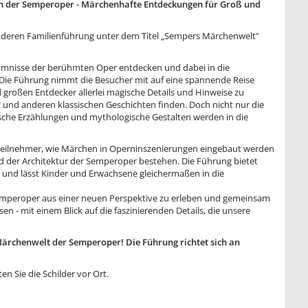
in der Semperoper - Märchenhafte Entdeckungen für Groß und
nderen Familienführung unter dem Titel „Sempers Märchenwelt"
eimnisse der berühmten Oper entdecken und dabei in die
Die Führung nimmt die Besucher mit auf eine spannende Reise
d großen Entdecker allerlei magische Details und Hinweise zu
und anderen klassischen Geschichten finden. Doch nicht nur die
sche Erzählungen und mythologische Gestalten werden in die
e Teilnehmer, wie Märchen in Operninszenierungen eingebaut werden
 der Architektur der Semperoper bestehen. Die Führung bietet
s und lässt Kinder und Erwachsene gleichermaßen in die
 Semperoper aus einer neuen Perspektive zu erleben und gemeinsam
n - mit einem Blick auf die faszinierenden Details, die unsere
Märchenwelt der Semperoper! Die Führung richtet sich an
n Sie die Schilder vor Ort.