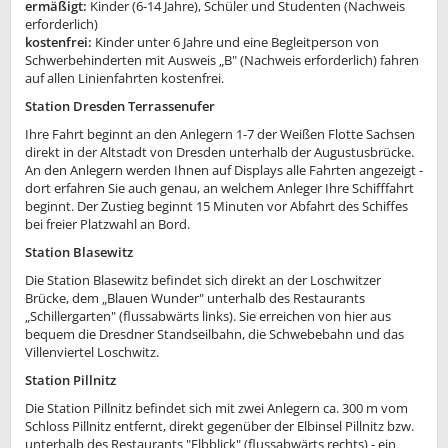
ermäßigt:
Kinder (6-14 Jahre), Schüler und Studenten (Nachweis
erforderlich)
kostenfrei:
Kinder unter 6 Jahre und eine Begleitperson von
Schwerbehinderten mit Ausweis „B" (Nachweis erforderlich) fahren
auf allen Linienfahrten kostenfrei.
Station Dresden Terrassenufer
Ihre Fahrt beginnt an den Anlegern 1-7 der Weißen Flotte Sachsen
direkt in der Altstadt von Dresden unterhalb der Augustusbrücke.
An den Anlegern werden Ihnen auf Displays alle Fahrten angezeigt -
dort erfahren Sie auch genau, an welchem Anleger Ihre Schifffahrt
beginnt. Der Zustieg beginnt 15 Minuten vor Abfahrt des Schiffes
bei freier Platzwahl an Bord.
Station Blasewitz
Die Station Blasewitz befindet sich direkt an der Loschwitzer
Brücke, dem „Blauen Wunder" unterhalb des Restaurants
„Schillergarten" (flussabwärts links). Sie erreichen von hier aus
bequem die Dresdner Standseilbahn, die Schwebebahn und das
Villenviertel Loschwitz.
Station Pillnitz
Die Station Pillnitz befindet sich mit zwei Anlegern ca. 300 m vom
Schloss Pillnitz entfernt, direkt gegenüber der Elbinsel Pillnitz bzw.
unterhalb des Restaurants "Elbblick" (flussabwärts rechts) - ein