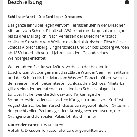
Beschreibung
Schlösserfahrt - Die Schlösser Dresdens
Das ganze Jahr über legen wir vom Terrassenufer in der Dresdner
Altstadt zum Schloss Pillnitz ab. Während der Hauptsaison sogar
bis zu drei Mal täglich. Nach Verlassen der Dresdner Altstadt
erblicken Sie schon von Weitem die drei historischen Elbschlösser -
Schloss Albrechtsberg, Lingnerschloss und Schloss Eckberg wurden
ab 1850 innerhalb von 11 Jahren auf dem Gelände eines
Weinberges errichtet.
Weiter fahren Sie flussaufwärts, vorbei an der bekannten
Loschwitzer Brücke, genannt das „Blaue Wunder", am Fernsehturm
und der Schifferkirche „Maria am Wasser". Danach nähern wir uns
dem vierten, wohl bekanntesten Schloss, dem Schloss Pillnitz. Es
gilt als eine der bedeutendsten chinoisen Schlossanlagen in
Europa. Früher war die Schloss- und Parkanlage die
Sommerresidenz der sächsischen Könige, u.a. auch von Kurfürst
August der Starke. Ein Besuch dieses außergewöhnlichen Ortes mit
der prachtvollen Parkanlage, dem Kunstgewerbemuseum, der
Orangerie und den vielen Palais lohnt sich immer!
Dauer der Fahrt:
195 Minuten
Abfahrt:
Dresden Terrassenufer zu der gewählten Zeit