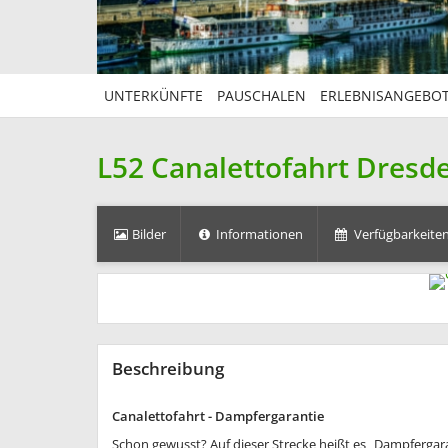
UNTERKÜNFTE
PAUSCHALEN
ERLEBNISANGEBO
L52 Canalettofahrt Dresd
Bilder
Informationen
Verfügbarkeiten
Beschreibung
Canalettofahrt - Dampfergarantie
Schon gewusst? Auf dieser Strecke heißt es „Dampfergara