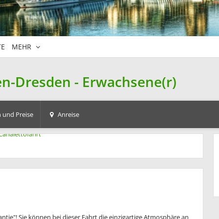
TE
MEHR
en-Dresden - Erwachsene(r)
 und Preise
Anreise
ntie"! Sie können bei dieser Fahrt die einzigartige Atmosphäre an