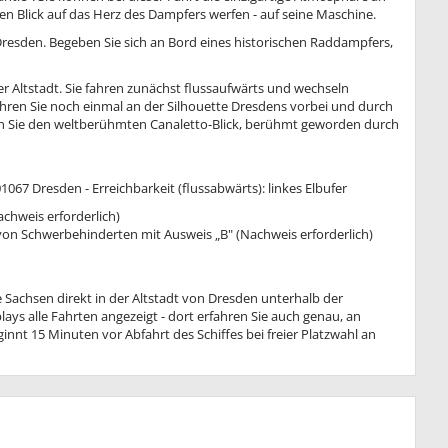
n Blick auf das Herz des Dampfers werfen - auf seine Maschine.
Dresden. Begeben Sie sich an Bord eines historischen Raddampfers,
ner Altstadt. Sie fahren zunächst flussaufwärts und wechseln
hren Sie noch einmal an der Silhouette Dresdens vorbei und durch
ben Sie den weltberühmten Canaletto-Blick, berühmt geworden durch
1067 Dresden - Erreichbarkeit (flussabwärts): linkes Elbufer
achweis erforderlich)
 von Schwerbehinderten mit Ausweis „B" (Nachweis erforderlich)
e Sachsen direkt in der Altstadt von Dresden unterhalb der
ys alle Fahrten angezeigt - dort erfahren Sie auch genau, an
innt 15 Minuten vor Abfahrt des Schiffes bei freier Platzwahl an