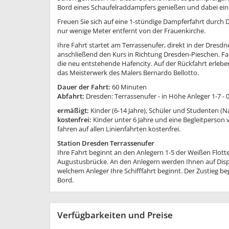
Bord eines Schaufelraddampfers genießen und dabei eine
Freuen Sie sich auf eine 1-stündige Dampferfahrt durch 
nur wenige Meter entfernt von der Frauenkirche.
Ihre Fahrt startet am Terrassenufer, direkt in der Dresd
anschließend den Kurs in Richtung Dresden-Pieschen. Fa
die neu entstehende Hafencity. Auf der Rückfahrt erle
das Meisterwerk des Malers Bernardo Bellotto.
Dauer der Fahrt:
60 Minuten
Abfahrt:
Dresden: Terrassenufer - in Höhe Anleger 1-7 - 0
ermäßigt:
Kinder (6-14 Jahre), Schüler und Studenten (N
kostenfrei:
Kinder unter 6 Jahre und eine Begleitperson
fahren auf allen Linienfahrten kostenfrei.
Station Dresden Terrassenufer
Ihre Fahrt beginnt an den Anlegern 1-5 der Weißen Flott
Augustusbrücke. An den Anlegern werden Ihnen auf Displa
welchem Anleger Ihre Schifffahrt beginnt. Der Zustieg beg
Bord.
Verfügbarkeiten und Preise