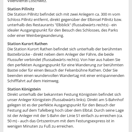
Villenviertel Loschwitz.
Station Pillnitz
Die Station Pillnitz befindet sich mit zwei Anlegern ca. 300 m vom
Schloss Pillnitz entfernt, direkt gegenüber der Elbinsel Pillnitz bzw.
unterhalb des Restaurants "Elbblick" (flussabwärts rechts) - ein
idealer Ausgangspunkt für den Besuch des Schlosses, des Parks
oder einer Weinbergwanderung.
Station Kurort Rathen
Die Station Kurort Rathen befindet sich unterhalb der berühmten
Basteibrücke - direkt neben dem Anleger der Fähre, die beide
Flussufer verbindet (flussabwärts rechts). Von hier aus haben Sie
den perfekten Ausgangspunkt für eine Wanderung zur berühmten
Bastei oder für einen Besuch der Felsenbühne Rathen. Oder Sie
beenden einen wundervollen Wandertag mit einer entspannenden
Schifffahrt auf dem Heimweg.
Station Königstein
Direkt unterhalb der bekannten Festung Königstein befindet sich
unser Anleger Königstein (flussabwärts links). Direkt am S-Bahnhof
gelegen ist es der perfekte Ausgangspunkt für den Besuch der
Festung auf dem Tafelberg hoch über dem Elbtal. Durch seine Lage
ist der Anleger mit der S-Bahn der Linie S1 einfach zu erreichen (ca.
50 m) - auch das Ortszentrum mit dem Festungsexpress ist in
wenigen Minuten zu Fuß zu erreichen.