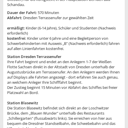
Schandau.
Dauer der Fahrt:
570 Minuten
Abfahrt:
Dresden Terrassenufer zur gewählten Zeit
ermäßigt:
Kinder (6-14 Jahre), Schüler und Studenten (Nachweis
erforderlich)
kostenfrei:
Kinder unter 6 Jahre und eine Begleitperson von
Schwerbehinderten mit Ausweis „B" (Nachweis erforderlich) fahren
auf allen Linienfahrten kostenfrei.
Station Dresden Terrassenufer
Ihre Fahrt beginnt und endet an den Anlegern 1-7 der Weißen
Flotte Sachsen direkt in der Altstadt von Dresden unterhalb der
Augustusbrücke am Terrassenufer. An den Anlegern werden Ihnen
auf Displays alle Fahrten angezeigt - dort erfahren Sie auch genau,
an welchem Anleger Ihre Schifffahrt beginnt.
Der Zustieg beginnt 15 Minuten vor Abfahrt des Schiffes bei freier
Platzwahl an Bord.
Station Blasewitz
Die Station Blasewitz befindet sich direkt an der Loschwitzer
Brücke, dem „Blauen Wunder" unterhalb des Restaurants
„Schillergarten" (flussabwärts links). Sie erreichen von hier aus
bequem die Dresdner Standseilbahn, die Schwebebahn und das