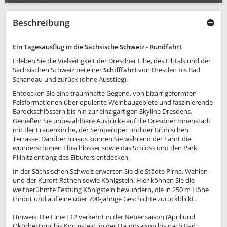
Beschreibung
Ein Tagesausflug in die Sächsische Schweiz - Rundfahrt
Erleben Sie die Vielseitigkeit der Dresdner Elbe, des Elbtals und der
Sächsischen Schweiz bei einer
Schifffahrt
von Dresden bis Bad
Schandau und zurück (ohne Ausstieg).
Entdecken Sie eine traumhafte Gegend, von bizarr geformten
Felsformationen über opulente Weinbaugebiete und faszinierende
Barockschlössern bis hin zur einzigartigen Skyline Dresdens.
Genießen Sie unbezahlbare Ausblicke auf die Dresdner Innenstadt
mit der Frauenkirche, der Semperoper und der Brühlschen
Terrasse. Darüber hinaus können Sie während der Fahrt die
wunderschönen Elbschlösser sowie das Schloss und den Park
Pillnitz entlang des Elbufers entdecken.
In der Sächsischen Schweiz erwarten Sie die Städte Pirna, Wehlen
und der Kurort Rathen sowie Königstein. Hier können Sie die
weltberühmte Festung Königstein bewundern, die in 250 m Höhe
thront und auf eine über 700-jährige Geschichte zurückblickt.
Hinweis: Die Linie L12 verkehrt in der Nebensaison (April und
Oktober) nur bis Königstein, in der Hauptsaison bis nach Bad